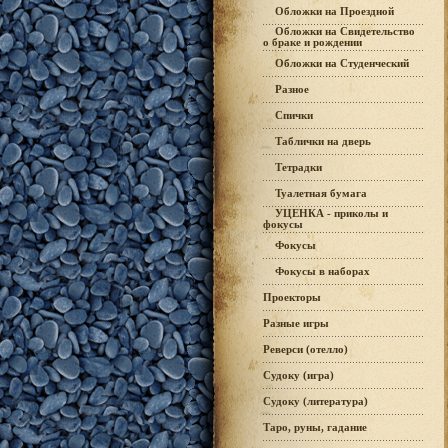
Обложки на Проездной
Обложки на Свидетельство
о браке и рождении
Обложки на Студенческий
Разное
Спички
Таблички на дверь
Тетрадки
Туалетная бумага
УЦЕНКА - приколы и
фокусы
Фокусы
Фокусы в наборах
Проекторы
Разные игры
Реверси (отелло)
Судоку (игра)
Судоку (литература)
Таро, руны, гадание