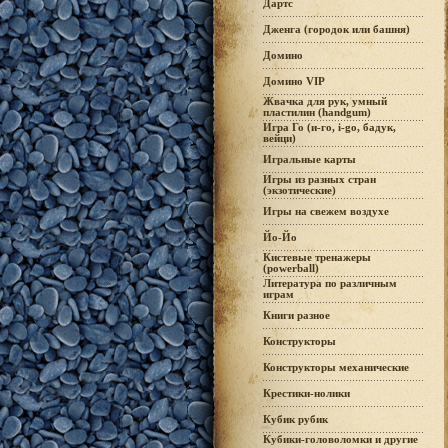
Дартс
Дженга (городок или башня)
Домино
Домино VIP
Жвачка для рук, умный
пластилин (handgum)
Игра Го (и-го, i-go, бадук,
вейци)
Игральные карты
Игры из разных стран
(экзотические)
Игры на свежем воздухе
Йо-Йо
Кистевые тренажеры
(powerball)
Литература по различным
играм
Книги разное
Конструкторы
Конструкторы механические
Крестики-нолики
Кубик рубик
Кубики-головоломки и другие