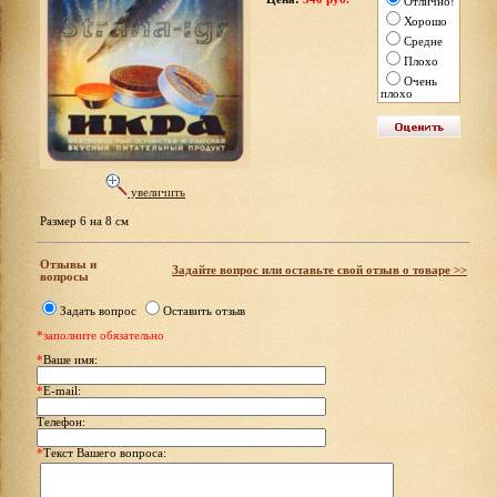
Отлично!
Хорошо
Средне
Плохо
Очень
плохо
увеличить
Размер 6 на 8 см
Отзывы и
Задайте вопрос или оставьте свой отзыв о товаре >>
вопросы
Задать вопрос
Оставить отзыв
*заполните обязательно
*
Ваше имя:
*
E-mail:
Телефон:
*
Текст Вашего вопроса: