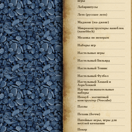
игры
Лабиринтусы
Лото (русское лото)
Маджонг (ма-джонг)
Микроконструкторы наноблок
(nanoblock)
Мозаика по номерам
Наборы игр
Настольные игры
Настольный Бильярд
Настольный Теннис
Настольный Футбол
Настольный Хоккей и
АэроХоккей
Научно-познавательные
наборы
Неокуб - магнитный
конструктор (Neocube)
Пазлы
Петанк (бочче)
Питейные игры, игры для
весёлой компании
Покер