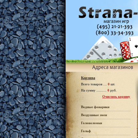
Корзина
Всего товаров ....
0
шт.
На сумму ...........
0
руб.
Очистить корзину
Водные фонарики
Воздушные змеи
Головоломки
Гольф