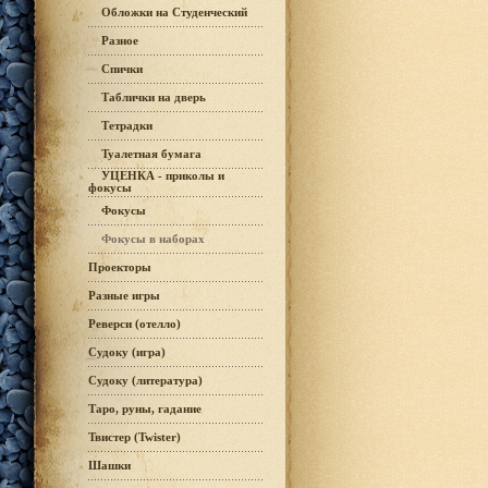
Обложки на Студенческий
Разное
Спички
Таблички на дверь
Тетрадки
Туалетная бумага
УЦЕНКА - приколы и
фокусы
Фокусы
Фокусы в наборах
Проекторы
Разные игры
Реверси (отелло)
Судоку (игра)
Судоку (литература)
Таро, руны, гадание
Твистер (Twister)
Шашки