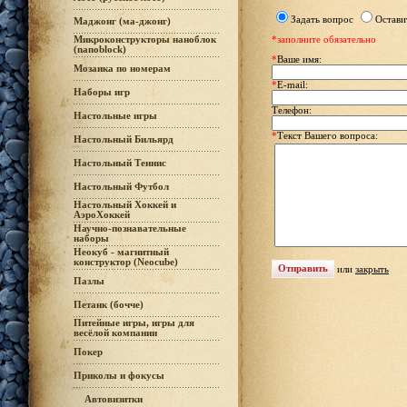
Задать вопрос
Остави
Маджонг (ма-джонг)
Микроконструкторы наноблок
*заполните обязательно
(nanoblock)
*
Ваше имя:
Мозаика по номерам
*
E-mail:
Наборы игр
Телефон:
Настольные игры
*
Текст Вашего вопроса:
Настольный Бильярд
Настольный Теннис
Настольный Футбол
Настольный Хоккей и
АэроХоккей
Научно-познавательные
наборы
Неокуб - магнитный
конструктор (Neocube)
или
закрыть
Пазлы
Петанк (бочче)
Питейные игры, игры для
весёлой компании
Покер
Приколы и фокусы
Автовизитки