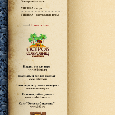
Электронные игры
УЦЕНКА - игры
УЦЕНКА - настольные игры
------>
Наши сайты:
Нарды, все для нард -
www.65club.ru
Шахматы
и все для шахмат -
www.1chess.ru
Самовары и русские
сувениры -
www.samowary.ru
Кальяны, табак, уголь -
www.arabicbazar.ru
Сайт "Острова Сокровищ" -
www.393.ru