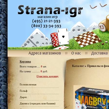
Корзина
Каталог
»
Приколы и фо
Всего товаров ....
0
шт.
На сумму ...........
0
руб.
Очистить корзину
Головоломки
Гольф
Дартс
Дженга (городок или башня)