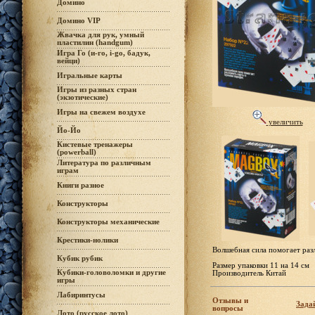
Домино
Домино VIP
Жвачка для рук, умный
пластилин (handgum)
Игра Го (и-го, i-go, бадук,
вейци)
Игральные карты
Игры из разных стран
(экзотические)
Игры на свежем воздухе
увеличить
Йо-Йо
Кистевые тренажеры
(powerball)
Литература по различным
играм
Книги разное
Конструкторы
Конструкторы механические
Крестики-нолики
Волшебная сила помогает раз
Кубик рубик
Размер упаковки 11 на 14 см
Кубики-головоломки и другие
Производитель Китай
игры
Лабиринтусы
Отзывы и
Задай
вопросы
Лото (русское лото)