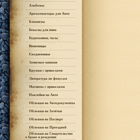
Альбомы
Ароматизаторы для Авто
Блокноты
Бокалы для вина
Будильники, часы
Визитницы
Ежедневники
Записные книжки
Кружки с приколами
Литература по фокусам
Магниты с приколами
Наклейки на Авто
Обложки на Автодокументы
Обложки на Зачётки
Обложки на Паспорт
Обложки на Проездной
Обложки на Свидетельство
о браке и рождении