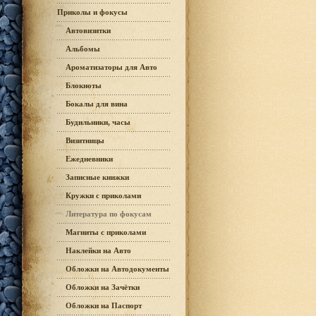
Приколы и фокусы
Автовизитки
Альбомы
Ароматизаторы для Авто
Блокноты
Бокалы для вина
Будильники, часы
Визитницы
Ежедневники
Записные книжки
Кружки с приколами
Литература по фокусам
Магниты с приколами
Наклейки на Авто
Обложки на Автодокументы
Обложки на Зачётки
Обложки на Паспорт