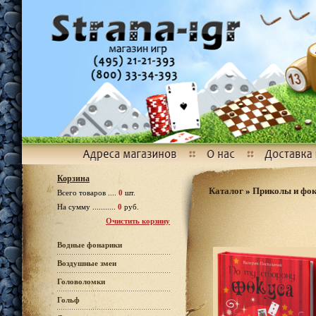
Корзина
Каталог
»
Приколы и фо
Всего товаров ....
0
шт.
На сумму ...........
0
руб.
Очистить корзину
Водные фонарики
Воздушные змеи
Головоломки
Гольф