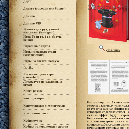
Дартс
Дженга (городок или башня)
Домино
Домино VIP
Жвачка для рук, умный
пластилин (handgum)
Игра Го (и-го, i-go, бадук,
вейци)
Игральные карты
увеличить
Игры из разных стран
(экзотические)
Игры на свежем воздухе
Йо-Йо
Кистевые тренажеры
(powerball)
Литература по различным
играм
Книги разное
Конструкторы
На страницах этой книги фок
секреты различных удивитель
Конструкторы механические
на строгих законах физики и 
некоторые содержат секрет - 
Крестики-нолики
нужный эффект, будучи скрыто
Книга включает в себя как фо
Кубик рубик
поколениями артистов на про
процессе работы самим артис
Кубики-головоломки и другие
начинающим артистам, но и м