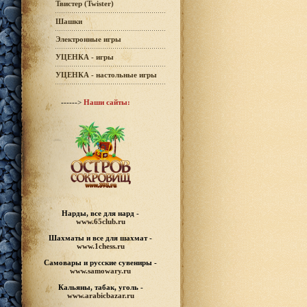
Твистер (Twister)
Шашки
Электронные игры
УЦЕНКА - игры
УЦЕНКА - настольные игры
------>
Наши сайты:
Нарды, все для нард -
www.65club.ru
Шахматы
и все для шахмат -
www.1chess.ru
Самовары и русские
сувениры -
www.samowary.ru
Кальяны, табак, уголь -
www.arabicbazar.ru