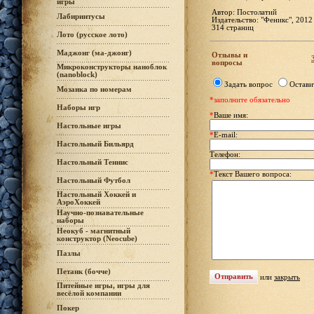
игры
Автор: Постолатий
Лабиринтусы
Издательство: "Феникс", 2012
314 страниц
Лото (русское лото)
Маджонг (ма-джонг)
Отзывы и
вопросы
Микроконструкторы наноблок
(nanoblock)
Задать вопрос
Остави
Мозаика по номерам
*заполните обязательно
Наборы игр
*
Ваше имя:
Настольные игры
*
E-mail:
Настольный Бильярд
Телефон:
Настольный Теннис
*
Текст Вашего вопроса:
Настольный Футбол
Настольный Хоккей и
АэроХоккей
Научно-познавательные
наборы
Неокуб - магнитный
конструктор (Neocube)
Пазлы
Петанк (бочче)
или
закрыть
Питейные игры, игры для
весёлой компании
Покер