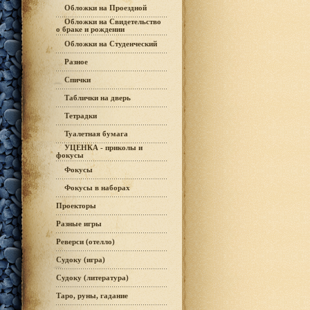
Обложки на Проездной
Обложки на Свидетельство
о браке и рождении
Обложки на Студенческий
Разное
Спички
Таблички на дверь
Тетрадки
Туалетная бумага
УЦЕНКА - приколы и
фокусы
Фокусы
Фокусы в наборах
Проекторы
Разные игры
Реверси (отелло)
Судоку (игра)
Судоку (литература)
Таро, руны, гадание