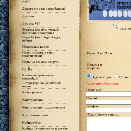
Дартс
Дженга (городок или башня)
Домино
Домино VIP
увеличи
Жвачка для рук, умный
пластилин (handgum)
Игра Го (и-го, i-go, бадук,
вейци)
Игральные карты
Игры из разных стран
Размер 9 на 21 см
(экзотические)
Игры на свежем воздухе
Отзывы и
вопросы
Йо-Йо
Кистевые тренажеры
Задать вопрос
Оставит
(powerball)
Литература по различным
*заполните обязательно
играм
*
Ваше имя:
Книги разное
*
E-mail:
Конструкторы
Телефон:
Конструкторы механические
*
Текст Вашего вопроса:
Крестики-нолики
Кубик рубик
Кубики-головоломки и другие