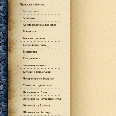
Приколы и фокусы
Автовизитки
Альбомы
Ароматизаторы для Авто
Блокноты
Бокалы для вина
Будильники, часы
Визитницы
Ежедневники
Записные книжки
Кружки с приколами
Литература по фокусам
Магниты с приколами
Наклейки на Авто
Обложки на Автодокументы
Обложки на Зачётки
Обложки на Паспорт