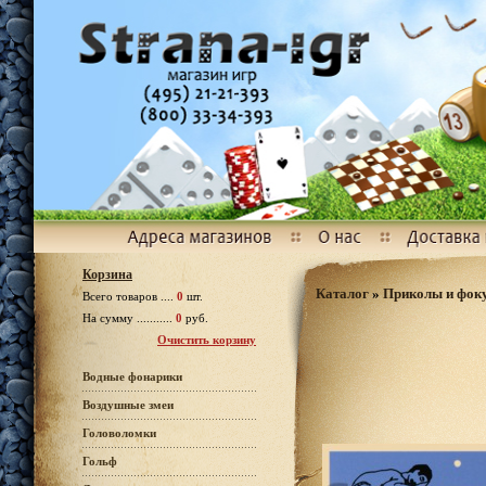
Корзина
Каталог
»
Приколы и фок
Всего товаров ....
0
шт.
На сумму ...........
0
руб.
Очистить корзину
Водные фонарики
Воздушные змеи
Головоломки
Гольф