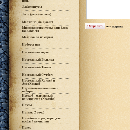
игры
Лабиринтусы
Лото (русское лото)
Маджонг (ма-джонг)
или
закрыть
Микроконструкторы наноблок
(nanoblock)
Мозаика по номерам
Наборы игр
Настольные игры
Настольный Бильярд
Настольный Теннис
Настольный Футбол
Настольный Хоккей и
АэроХоккей
Научно-познавательные
наборы
Неокуб - магнитный
конструктор (Neocube)
Пазлы
Петанк (бочче)
Питейные игры, игры для
весёлой компании
Покер