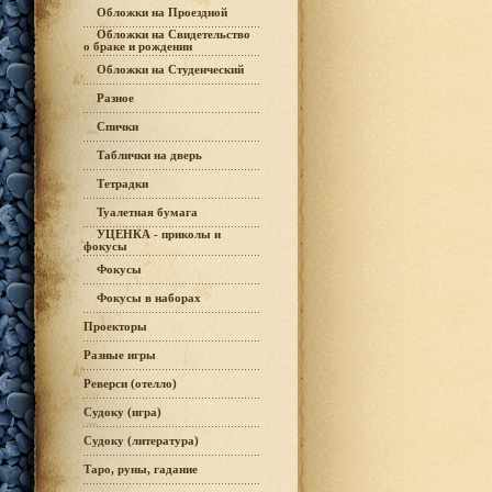
Обложки на Проездной
Обложки на Свидетельство
о браке и рождении
Обложки на Студенческий
Разное
Спички
Таблички на дверь
Тетрадки
Туалетная бумага
УЦЕНКА - приколы и
фокусы
Фокусы
Фокусы в наборах
Проекторы
Разные игры
Реверси (отелло)
Судоку (игра)
Судоку (литература)
Таро, руны, гадание