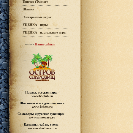
Твистер (Twister)
Шашки
Электронные игры
УЦЕНКА - игры
УЦЕНКА - настольные игры
------>
Наши сайты:
Нарды, все для нард -
www.65club.ru
Шахматы
и все для шахмат -
www.1chess.ru
Самовары и русские
сувениры -
www.samowary.ru
Кальяны, табак, уголь -
www.arabicbazar.ru