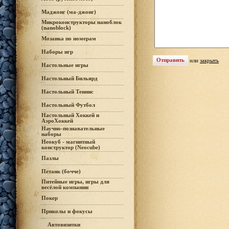
Маджонг (ма-джонг)
Микроконструкторы наноблок
(nanoblock)
Мозаика по номерам
Наборы игр
или
закрыть
Настольные игры
Настольный Бильярд
Настольный Теннис
Настольный Футбол
Настольный Хоккей и
АэроХоккей
Научно-познавательные
наборы
Неокуб - магнитный
конструктор (Neocube)
Пазлы
Петанк (бочче)
Питейные игры, игры для
весёлой компании
Покер
Приколы и фокусы
Автовизитки