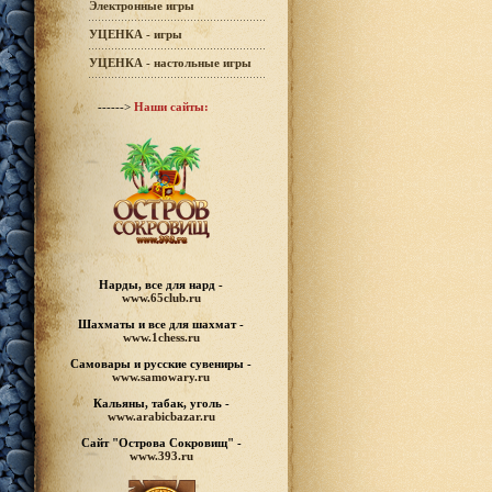
Электронные игры
УЦЕНКА - игры
УЦЕНКА - настольные игры
------>
Наши сайты:
Нарды, все для нард -
www.65club.ru
Шахматы
и все для шахмат -
www.1chess.ru
Самовары и русские
сувениры -
www.samowary.ru
Кальяны, табак, уголь -
www.arabicbazar.ru
Сайт "Острова Сокровищ" -
www.393.ru