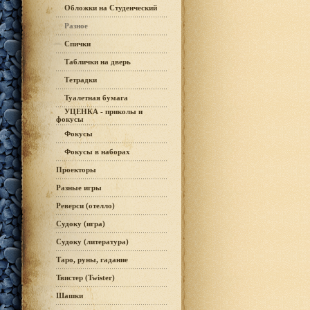
Обложки на Студенческий
Разное
Спички
Таблички на дверь
Тетрадки
Туалетная бумага
УЦЕНКА - приколы и
фокусы
Фокусы
Фокусы в наборах
Проекторы
Разные игры
Реверси (отелло)
Судоку (игра)
Судоку (литература)
Таро, руны, гадание
Твистер (Twister)
Шашки