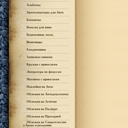
Альбомы
Ароматизаторы для Авто
Блокноты
Бокалы для вина
Будильники, часы
Визитницы
Ежедневники
Записные книжки
Кружки с приколами
Литература по фокусам
Магниты с приколами
Наклейки на Авто
Обложки на Автодокументы
Обложки на Зачётки
Обложки на Паспорт
Обложки на Проездной
Обложки на Свидетельство
о браке и рождении