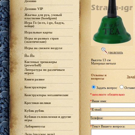
Домино
Домино VIP
Жвачка для рук, умный
пластилин (handgum)
Игра Го (и-го, i-go, бадук,
вейци)
Игральные карты
Игры из разных стран
(экзотические)
Игры на свежем воздухе
увеличить
Йо-Йо
Высота 13 см
Кистевые тренажеры
Материал металл
(powerball)
Литература по различным
играм
Отзывы и
Задай
вопросы
Книги разное
Конструкторы
Задать вопрос
Остави
*заполните обязательно
Конструкторы механические
*
Ваше имя:
Крестики-нолики
*
E-mail:
Кубик рубик
Кубики-головоломки и другие
Телефон:
игры
Лабиринтусы
*
Текст Вашего вопроса:
Лото (русское лото)