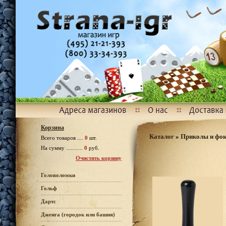
Корзина
Каталог
»
Приколы и фо
Всего товаров ....
0
шт.
На сумму ...........
0
руб.
Очистить корзину
Головоломки
Гольф
Дартс
Дженга (городок или башня)