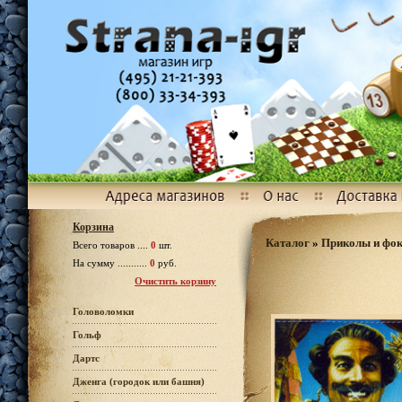
Корзина
Каталог
»
Приколы и фо
Всего товаров ....
0
шт.
На сумму ...........
0
руб.
Очистить корзину
Головоломки
Гольф
Дартс
Дженга (городок или башня)