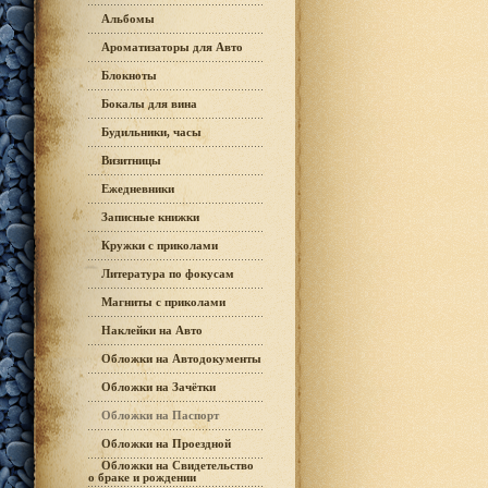
Альбомы
Ароматизаторы для Авто
Блокноты
Бокалы для вина
Будильники, часы
Визитницы
Ежедневники
Записные книжки
Кружки с приколами
Литература по фокусам
Магниты с приколами
Наклейки на Авто
Обложки на Автодокументы
Обложки на Зачётки
Обложки на Паспорт
Обложки на Проездной
Обложки на Свидетельство
о браке и рождении