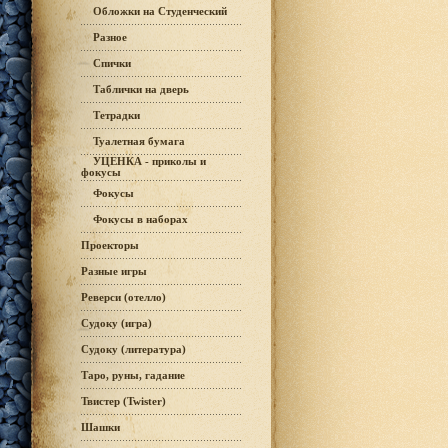
Обложки на Студенческий
Разное
Спички
Таблички на дверь
Тетрадки
Туалетная бумага
УЦЕНКА - приколы и
фокусы
Фокусы
Фокусы в наборах
Проекторы
Разные игры
Реверси (отелло)
Судоку (игра)
Судоку (литература)
Таро, руны, гадание
Твистер (Twister)
Шашки