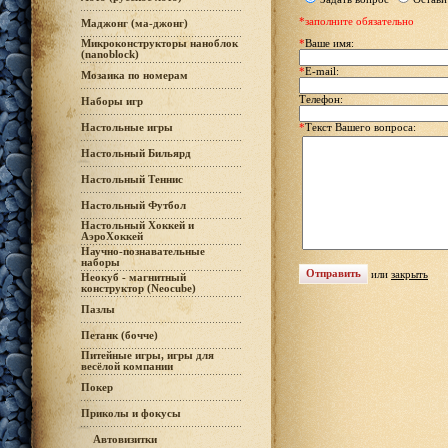
*заполните обязательно
Маджонг (ма-джонг)
Микроконструкторы наноблок
*
Ваше имя:
(nanoblock)
*
E-mail:
Мозаика по номерам
Телефон:
Наборы игр
Настольные игры
*
Текст Вашего вопроса:
Настольный Бильярд
Настольный Теннис
Настольный Футбол
Настольный Хоккей и
АэроХоккей
Научно-познавательные
наборы
или
закрыть
Неокуб - магнитный
конструктор (Neocube)
Пазлы
Петанк (бочче)
Питейные игры, игры для
весёлой компании
Покер
Приколы и фокусы
Автовизитки