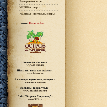
Электронные игры
УЦЕНКА - игры
УЦЕНКА - настольные игры
------>
Наши сайты:
Нарды, все для нард -
www.65club.ru
Шахматы
и все для шахмат -
www.1chess.ru
Самовары и русские
сувениры -
www.samowary.ru
Кальяны, табак, уголь -
www.arabicbazar.ru
Сайт "Острова Сокровищ" -
www.393.ru