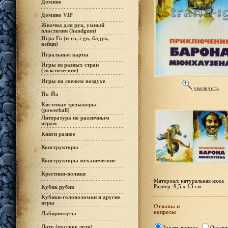
Домино
Домино VIP
Жвачка для рук, умный
пластилин (handgum)
Игра Го (и-го, i-go, бадук,
вейци)
Игральные карты
Игры из разных стран
(экзотические)
Игры на свежем воздухе
увеличить
Йо-Йо
Кистевые тренажеры
(powerball)
Литература по различным
играм
Книги разное
Конструкторы
Конструкторы механические
Крестики-нолики
Материал: натуральная кожа
Размер: 9,5 х 13 см
Кубик рубик
Кубики-головоломки и другие
игры
Отзывы и
вопросы
Лабиринтусы
Лото (русское лото)
Задать вопрос
Остави