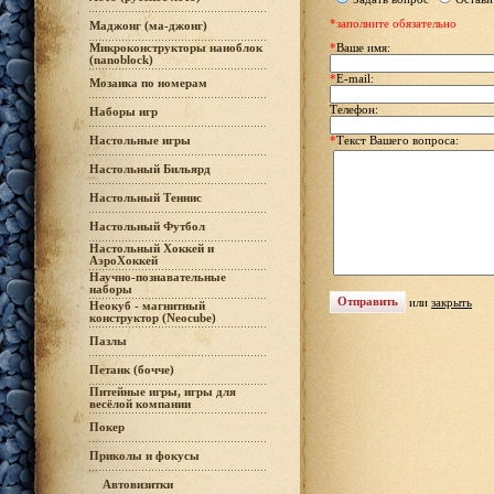
*заполните обязательно
Маджонг (ма-джонг)
Микроконструкторы наноблок
*
Ваше имя:
(nanoblock)
*
E-mail:
Мозаика по номерам
Телефон:
Наборы игр
Настольные игры
*
Текст Вашего вопроса:
Настольный Бильярд
Настольный Теннис
Настольный Футбол
Настольный Хоккей и
АэроХоккей
Научно-познавательные
наборы
или
закрыть
Неокуб - магнитный
конструктор (Neocube)
Пазлы
Петанк (бочче)
Питейные игры, игры для
весёлой компании
Покер
Приколы и фокусы
Автовизитки