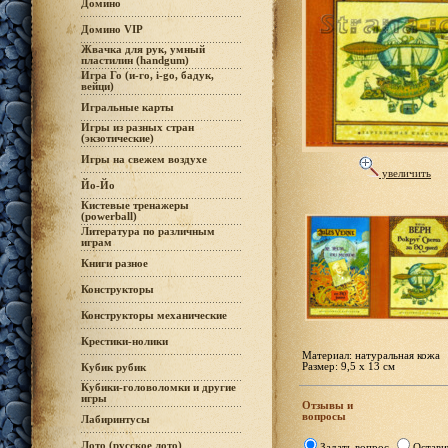
Домино
Домино VIP
Жвачка для рук, умный
пластилин (handgum)
Игра Го (и-го, i-go, бадук,
вейци)
Игральные карты
Игры из разных стран
(экзотические)
Игры на свежем воздухе
увеличить
Йо-Йо
Кистевые тренажеры
(powerball)
Литература по различным
играм
Книги разное
Конструкторы
Конструкторы механические
Крестики-нолики
Материал: натуральная кожа
Размер: 9,5 х 13 см
Кубик рубик
Кубики-головоломки и другие
игры
Отзывы и
вопросы
Лабиринтусы
Лото (русское лото)
Задать вопрос
Остави