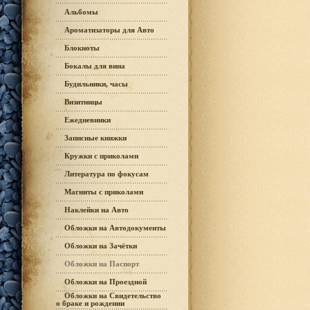
Альбомы
Ароматизаторы для Авто
Блокноты
Бокалы для вина
Будильники, часы
Визитницы
Ежедневники
Записные книжки
Кружки с приколами
Литература по фокусам
Магниты с приколами
Наклейки на Авто
Обложки на Автодокументы
Обложки на Зачётки
Обложки на Паспорт
Обложки на Проездной
Обложки на Свидетельство
о браке и рождении