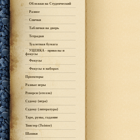
Обложки на Студенческий
Разное
Спички
Таблички на дверь
Тетрадки
Туалетная бумага
УЦЕНКА - приколы и
фокусы
Фокусы
Фокусы в наборах
Проекторы
Разные игры
Реверси (отелло)
Судоку (игра)
Судоку (литература)
Таро, руны, гадание
Твистер (Twister)
Шашки