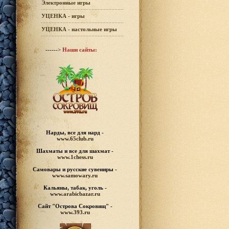
Электронные игры
УЦЕНКА - игры
УЦЕНКА - настольные игры
------>
Наши сайты:
Нарды, все для нард -
www.65club.ru
Шахматы
и все для шахмат -
www.1chess.ru
Самовары и русские
сувениры -
www.samowary.ru
Кальяны, табак, уголь -
www.arabicbazar.ru
Сайт "Острова Сокровищ" -
www.393.ru