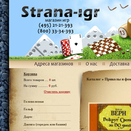
Корзина
Каталог
»
Приколы и фо
Всего товаров ....
0
шт.
На сумму ...........
0
руб.
Очистить корзину
Головоломки
Гольф
Дартс
Дженга (городок или башня)