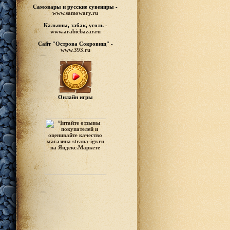
Самовары и русские
сувениры -
www.samowary.ru
Кальяны, табак, уголь -
www.arabicbazar.ru
Сайт "Острова Сокровищ" -
www.393.ru
Онлайн игры