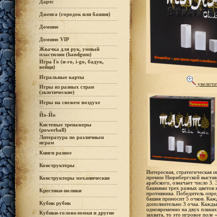
Дартс
Дженга (городок или башня)
Домино
Домино VIP
Жвачка для рук, умный
пластилин (handgum)
Игра Го (и-го, i-go, бадук,
вейци)
Игральные карты
увеличи
Игры из разных стран
(экзотические)
Игры на свежем воздухе
Йо-Йо
Кистевые тренажеры
(powerball)
Литература по различным
играм
Книги разное
Конструкторы
Интересная, стратегическая и
премии Нюрнбергской выставк
Конструкторы механические
арабского, означает число 3.
башнями трех разных цветов н
Крестики-нолики
противника. Победитель опре
башня приносит 5 очков. Каж
Кубик рубик
дополнительно 3 очка. Кажды
одновременно на двух планах.
Кубики-головоломки и другие
захвата, то это игровое поле 