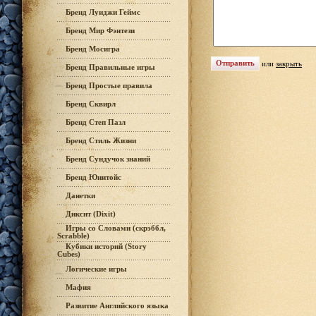
Бренд Луиджи Геймс
Бренд Мир Фэнтези
Бренд Мосигра
или
закрыть
Бренд Правильные игры
Бренд Простые правила
Бренд Сквирл
Бренд Степ Пазл
Бренд Стиль Жизни
Бренд Сундучок знаний
Бренд Юнитойс
Данетки
Диксит (Dixit)
Игры со Словами (скрэббл,
Scrabble)
Кубики историй (Story
Cubes)
Логические игры
Мафия
Развитие Английского языка