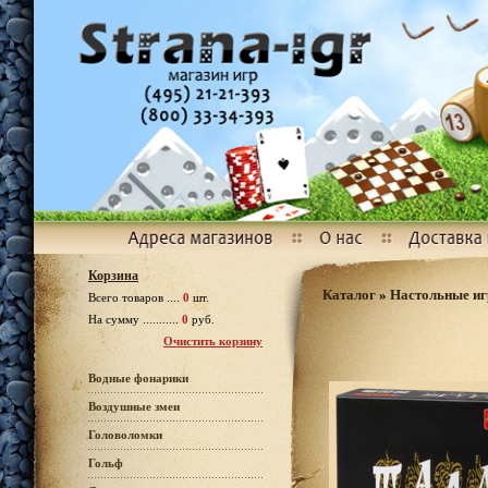
Корзина
Каталог
»
Настольные и
Всего товаров ....
0
шт.
На сумму ...........
0
руб.
Очистить корзину
Водные фонарики
Воздушные змеи
Головоломки
Гольф