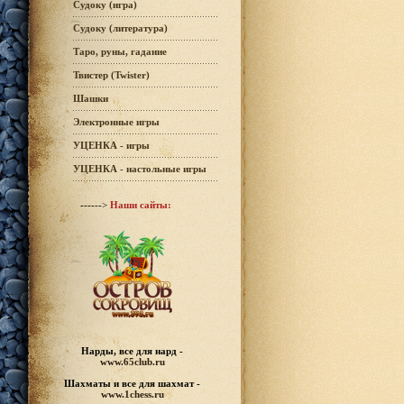
Судоку (игра)
Судоку (литература)
Таро, руны, гадание
Твистер (Twister)
Шашки
Электронные игры
УЦЕНКА - игры
УЦЕНКА - настольные игры
------>
Наши сайты:
Нарды, все для нард -
www.65club.ru
Шахматы
и все для шахмат -
www.1chess.ru