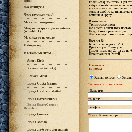
игры
полей «закрываются». При эт
набрать наибольшее количест
Лабиринтусы
высококачественного пластика
легко и удобно хранить детал
Лото (русское лото)
семейном кругу.
В комплекте:
Маджонг (ма-джонг)
Три игровых поля
По девять башен трех цветов
Микроконструкторы наноблок
Подробные правила игры
(nanoblock)
Жесткая картонная иллюстрир
Мозаика по номерам
Возраст 8+
Количество игроков 2-3
Наборы игр
Время игры 33 минуты
Размер упаковки 25 на 25 на 6
Настольные игры
Производитель Китай
Angry Birds
Отзывы и
Активити (Activity)
вопросы
Алиас (Alias)
Задать вопрос
Остави
Бренд GaGa Games
*заполните обязательно
*
Ваше имя:
Бренд Hasbro и Mattel
Бренд Ravensburger
*
E-mail:
Бренд SmartGames и
Телефон:
Bondibon
Бренд Биплант
*
Текст Вашего вопроса:
Бренд Звезда
Бренд Лаборатория знаний