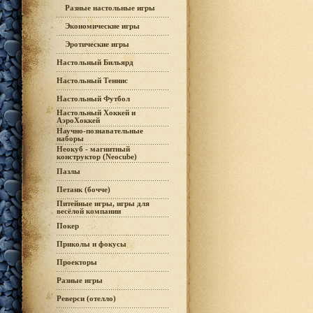
Разные настольные игры
Экономические игры
Эротические игры
Настольный Бильярд
Настольный Теннис
Настольный Футбол
Настольный Хоккей и
АэроХоккей
Научно-познавательные
наборы
Неокуб - магнитный
конструктор (Neocube)
Пазлы
Петанк (бочче)
Питейные игры, игры для
весёлой компании
Покер
Приколы и фокусы
Проекторы
Разные игры
Реверси (отелло)