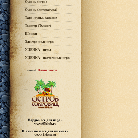
Судоку (игра)
Судоку (литература)
Таро, руны, гадание
Твистер (Twister)
Шашки
Электронные игры
УЦЕНКА - игры
УЦЕНКА - настольные игры
------>
Наши сайты:
Нарды, все для нард -
www.65club.ru
Шахматы
и все для шахмат -
www.1chess.ru