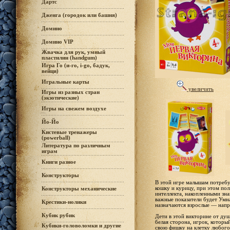
Дартс
Дженга (городок или башня)
Домино
Домино VIP
Жвачка для рук, умный
пластилин (handgum)
Игра Го (и-го, i-go, бадук,
вейци)
Игральные карты
увеличить
Игры из разных стран
(экзотические)
Игры на свежем воздухе
Йо-Йо
Кистевые тренажеры
(powerball)
Литература по различным
играм
Книги разное
Конструкторы
В этой игре малышам потребу
кошку и курицу, при этом по
Конструкторы механические
интеллекта, накопленными зна
важные показатели будет Умн
Крестики-нолики
назначаются взрослые — напр
Кубик рубик
Дети в этой викторине от душ
белая сторона, игрок, которы
Кубики-головоломки и другие
свою фишку на клетку любого 