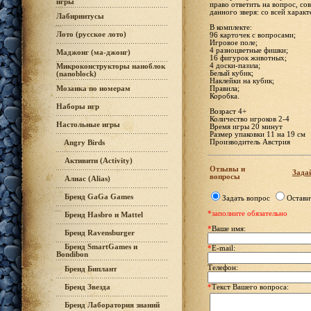
игры
право ответить на вопрос, со
данного зверя: со всей харак
Лабиринтусы
В комплекте:
Лото (русское лото)
96 карточек с вопросами;
Игровое поле;
4 разноцветные фишки;
Маджонг (ма-джонг)
16 фигурок животных;
4 доски-паззла;
Микроконструкторы наноблок
Белый кубик;
(nanoblock)
Наклейки на кубик;
Правила;
Мозаика по номерам
Коробка.
Наборы игр
Возраст 4+
Количество игроков 2-4
Настольные игры
Время игры 20 минут
Размер упаковки 11 на 19 см
Производитель Австрия
Angry Birds
Активити (Activity)
Отзывы и
Задай
вопросы
Алиас (Alias)
Бренд GaGa Games
Задать вопрос
Остави
*заполните обязательно
Бренд Hasbro и Mattel
*
Ваше имя:
Бренд Ravensburger
Бренд SmartGames и
*
E-mail:
Bondibon
Телефон:
Бренд Биплант
Бренд Звезда
*
Текст Вашего вопроса:
Бренд Лаборатория знаний