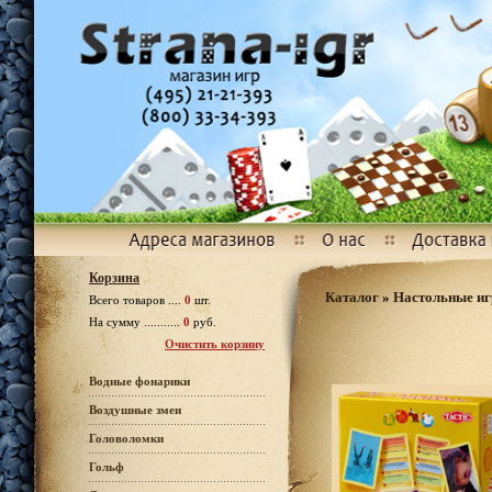
Корзина
Каталог
»
Настольные и
Всего товаров ....
0
шт.
На сумму ...........
0
руб.
Очистить корзину
Водные фонарики
Воздушные змеи
Головоломки
Гольф