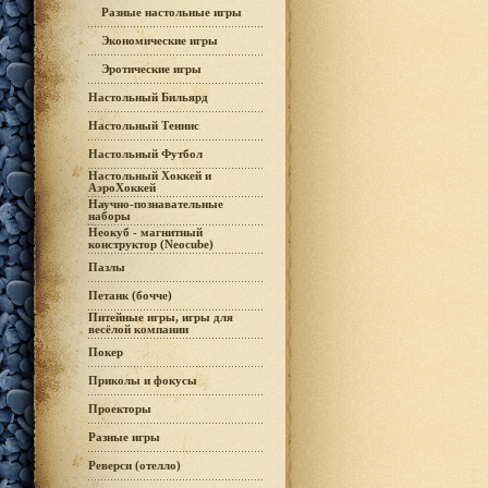
Разные настольные игры
Экономические игры
Эротические игры
Настольный Бильярд
Настольный Теннис
Настольный Футбол
Настольный Хоккей и
АэроХоккей
Научно-познавательные
наборы
Неокуб - магнитный
конструктор (Neocube)
Пазлы
Петанк (бочче)
Питейные игры, игры для
весёлой компании
Покер
Приколы и фокусы
Проекторы
Разные игры
Реверси (отелло)