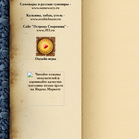
Самовары и русские
сувениры -
www.samowary.ru
Кальяны, табак, уголь -
www.arabicbazar.ru
Сайт "Острова Сокровищ" -
www.393.ru
Онлайн игры