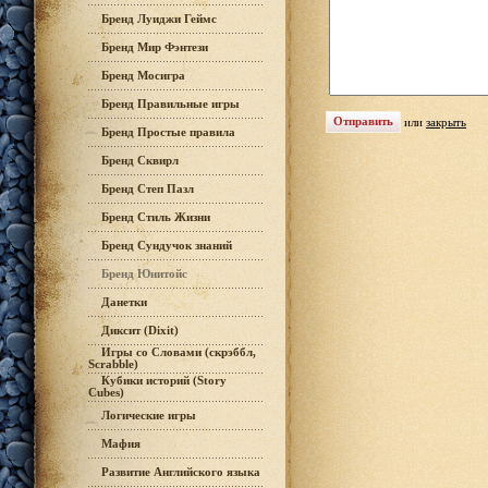
Бренд Луиджи Геймс
Бренд Мир Фэнтези
Бренд Мосигра
Бренд Правильные игры
или
закрыть
Бренд Простые правила
Бренд Сквирл
Бренд Степ Пазл
Бренд Стиль Жизни
Бренд Сундучок знаний
Бренд Юнитойс
Данетки
Диксит (Dixit)
Игры со Словами (скрэббл,
Scrabble)
Кубики историй (Story
Cubes)
Логические игры
Мафия
Развитие Английского языка