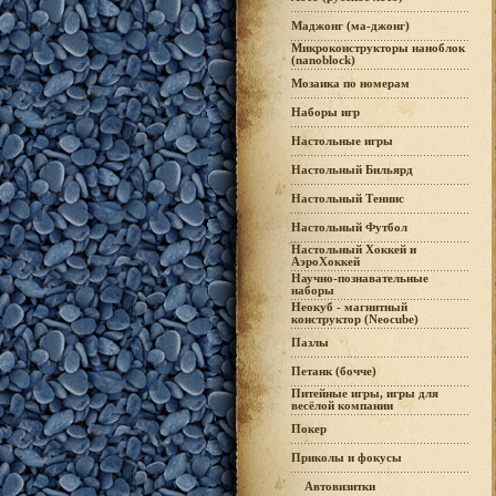
Маджонг (ма-джонг)
Микроконструкторы наноблок
(nanoblock)
Мозаика по номерам
Наборы игр
Настольные игры
Настольный Бильярд
Настольный Теннис
Настольный Футбол
Настольный Хоккей и
АэроХоккей
Научно-познавательные
наборы
Неокуб - магнитный
конструктор (Neocube)
Пазлы
Петанк (бочче)
Питейные игры, игры для
весёлой компании
Покер
Приколы и фокусы
Автовизитки