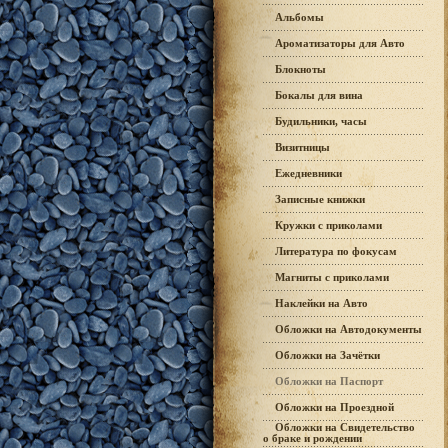
Альбомы
Ароматизаторы для Авто
Блокноты
Бокалы для вина
Будильники, часы
Визитницы
Ежедневники
Записные книжки
Кружки с приколами
Литература по фокусам
Магниты с приколами
Наклейки на Авто
Обложки на Автодокументы
Обложки на Зачётки
Обложки на Паспорт
Обложки на Проездной
Обложки на Свидетельство
о браке и рождении