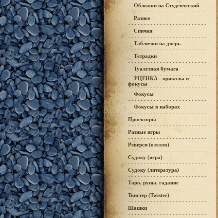
Обложки на Студенческий
Разное
Спички
Таблички на дверь
Тетрадки
Туалетная бумага
УЦЕНКА - приколы и
фокусы
Фокусы
Фокусы в наборах
Проекторы
Разные игры
Реверси (отелло)
Судоку (игра)
Судоку (литература)
Таро, руны, гадание
Твистер (Twister)
Шашки