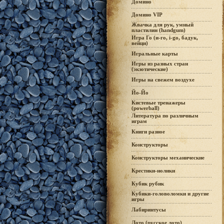
Домино
Домино VIP
Жвачка для рук, умный
пластилин (handgum)
Игра Го (и-го, i-go, бадук,
вейци)
Игральные карты
Игры из разных стран
(экзотические)
Игры на свежем воздухе
Йо-Йо
Кистевые тренажеры
(powerball)
Литература по различным
играм
Книги разное
Конструкторы
Конструкторы механические
Крестики-нолики
Кубик рубик
Кубики-головоломки и другие
игры
Лабиринтусы
Лото (русское лото)