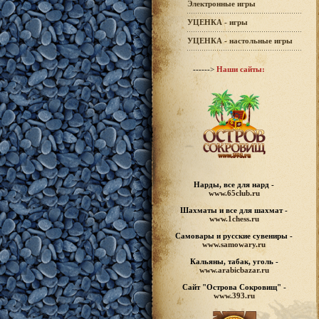
Электронные игры
УЦЕНКА - игры
УЦЕНКА - настольные игры
------>
Наши сайты:
Нарды, все для нард -
www.65club.ru
Шахматы
и все для шахмат -
www.1chess.ru
Самовары и русские
сувениры -
www.samowary.ru
Кальяны, табак, уголь -
www.arabicbazar.ru
Сайт "Острова Сокровищ" -
www.393.ru