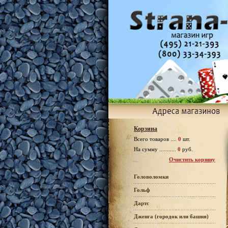
Корзина
Всего товаров ....
0
шт.
На сумму ...........
0
руб.
Очистить корзину
Головоломки
Гольф
Дартс
Дженга (городок или башня)