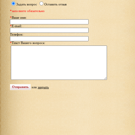
Задать вопрос
Оставить отзыв
*заполните обязательно
*
Ваше имя:
*
E-mail:
Телефон:
*
Текст Вашего вопроса:
или
закрыть