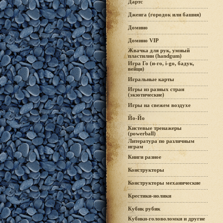
Дартс
Дженга (городок или башня)
Домино
Домино VIP
Жвачка для рук, умный
пластилин (handgum)
Игра Го (и-го, i-go, бадук,
вейци)
Игральные карты
Игры из разных стран
(экзотические)
Игры на свежем воздухе
Йо-Йо
Кистевые тренажеры
(powerball)
Литература по различным
играм
Книги разное
Конструкторы
Конструкторы механические
Крестики-нолики
Кубик рубик
Кубики-головоломки и другие