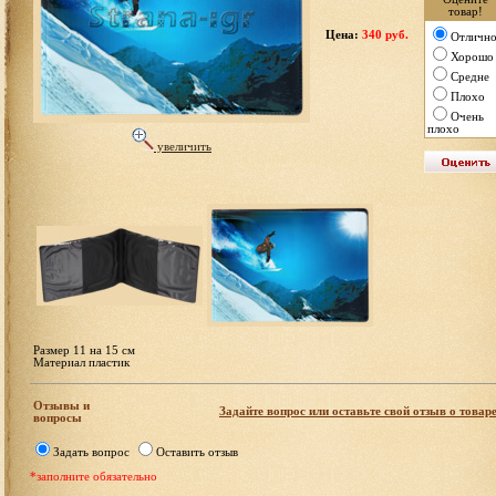
товар!
Цена:
340 руб.
Отлично
Хорошо
Средне
Плохо
Очень
плохо
увеличить
Размер 11 на 15 см
Материал пластик
Отзывы и
Задайте вопрос или оставьте свой отзыв о товар
вопросы
Задать вопрос
Оставить отзыв
*заполните обязательно