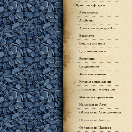
Приколы и фокусы
Автовизитки
Альбомы
Ароматизаторы для Авто
Блокноты
Бокалы для вина
Будильники, часы
Визитницы
Ежедневники
Записные книжки
Кружки с приколами
Литература по фокусам
Магниты с приколами
Наклейки на Авто
Обложки на Автодокументы
Обложки на Зачётки
Обложки на Паспорт