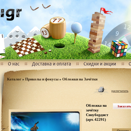
Каталог
»
Приколы и фокусы
»
Обложки на Зачётки
распечатать
Обложка на
зачётку
Сноубордист
(арт. 42291)
Оцените