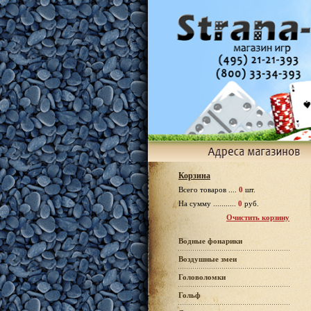
Корзина
Всего товаров ....
0
шт.
На сумму ...........
0
руб.
Очистить корзину
Водные фонарики
Воздушные змеи
Головоломки
Гольф