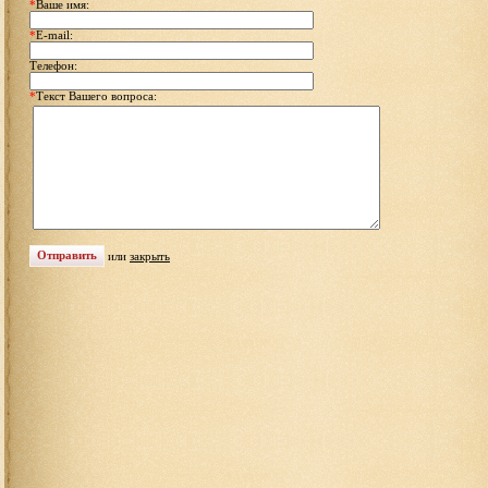
*
Ваше имя:
*
E-mail:
Телефон:
*
Текст Вашего вопроса:
или
закрыть