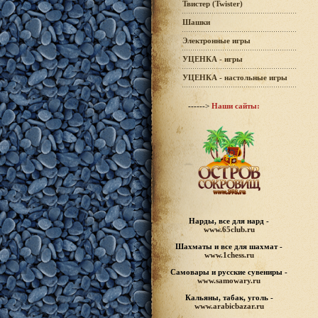
Твистер (Twister)
Шашки
Электронные игры
УЦЕНКА - игры
УЦЕНКА - настольные игры
------>
Наши сайты:
Нарды, все для нард -
www.65club.ru
Шахматы
и все для шахмат -
www.1chess.ru
Самовары и русские
сувениры -
www.samowary.ru
Кальяны, табак, уголь -
www.arabicbazar.ru