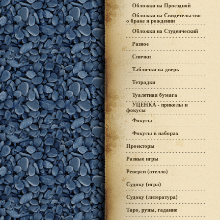
Обложки на Проездной
Обложки на Свидетельство
о браке и рождении
Обложки на Студенческий
Разное
Спички
Таблички на дверь
Тетрадки
Туалетная бумага
УЦЕНКА - приколы и
фокусы
Фокусы
Фокусы в наборах
Проекторы
Разные игры
Реверси (отелло)
Судоку (игра)
Судоку (литература)
Таро, руны, гадание