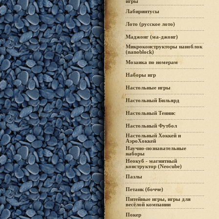
игры
Лабиринтусы
Лото (русское лото)
Маджонг (ма-джонг)
Микроконструкторы наноблок
(nanoblock)
Мозаика по номерам
Наборы игр
Настольные игры
Настольный Бильярд
Настольный Теннис
Настольный Футбол
Настольный Хоккей и
АэроХоккей
Научно-познавательные
наборы
Неокуб - магнитный
конструктор (Neocube)
Пазлы
Петанк (бочче)
Питейные игры, игры для
весёлой компании
Покер