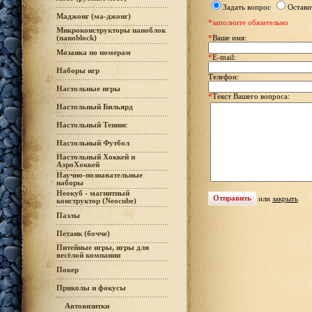
Задать вопрос
Остави
Маджонг (ма-джонг)
*заполните обязательно
Микроконструкторы наноблок
(nanoblock)
*
Ваше имя:
Мозаика по номерам
*
E-mail:
Наборы игр
Телефон:
Настольные игры
*
Текст Вашего вопроса:
Настольный Бильярд
Настольный Теннис
Настольный Футбол
Настольный Хоккей и
АэроХоккей
Научно-познавательные
наборы
Неокуб - магнитный
или
закрыть
конструктор (Neocube)
Пазлы
Петанк (бочче)
Питейные игры, игры для
весёлой компании
Покер
Приколы и фокусы
Автовизитки