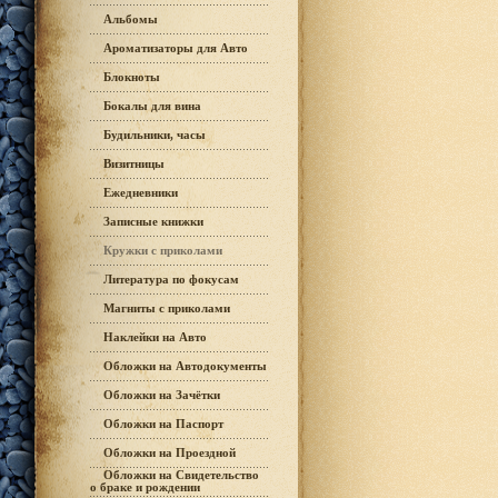
Альбомы
Ароматизаторы для Авто
Блокноты
Бокалы для вина
Будильники, часы
Визитницы
Ежедневники
Записные книжки
Кружки с приколами
Литература по фокусам
Магниты с приколами
Наклейки на Авто
Обложки на Автодокументы
Обложки на Зачётки
Обложки на Паспорт
Обложки на Проездной
Обложки на Свидетельство
о браке и рождении