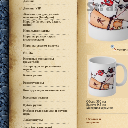
Домино
Домино VIP
Жвачка для рук, умный
пластилин (handgum)
Игра Го (и-го, i-go, бадук,
вейци)
Игральные карты
Игры из разных стран
(экзотические)
Игры на свежем воздухе
увеличи
Йо-Йо
Кистевые тренажеры
(powerball)
Литература по различным
играм
Книги разное
Конструкторы
Конструкторы механические
Крестики-нолики
Объем 300 мл
Высота 9,5 см
Кубик рубик
Материал керамика
Кубики-головоломки и другие
игры
Отзывы и
Лабиринтусы
вопросы
Лото (русское лото)