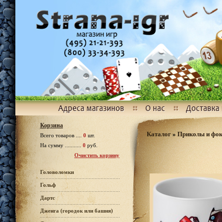
Корзина
Каталог
»
Приколы и фо
Всего товаров ....
0
шт.
На сумму ...........
0
руб.
Очистить корзину
Головоломки
Гольф
Дартс
Дженга (городок или башня)