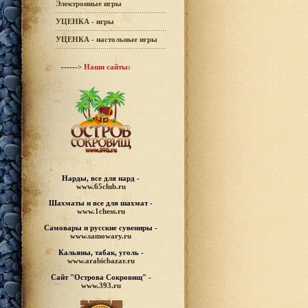
Электронные игры
УЦЕНКА - игры
УЦЕНКА - настольные игры
------>
Наши сайты:
Нарды, все для нард -
www.65club.ru
Шахматы
и все для шахмат -
www.1chess.ru
Самовары и русские
сувениры -
www.samowary.ru
Кальяны, табак, уголь -
www.arabicbazar.ru
Сайт "Острова Сокровищ" -
www.393.ru