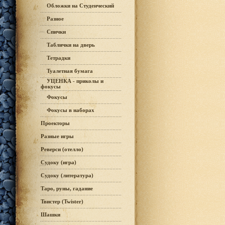
Обложки на Студенческий
Разное
Спички
Таблички на дверь
Тетрадки
Туалетная бумага
УЦЕНКА - приколы и
фокусы
Фокусы
Фокусы в наборах
Проекторы
Разные игры
Реверси (отелло)
Судоку (игра)
Судоку (литература)
Таро, руны, гадание
Твистер (Twister)
Шашки