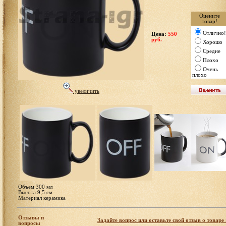
Оцените
товар!
Отлично!
Цена:
550
руб.
Хорошо
Средне
Плохо
Очень
плохо
увеличить
Объем 300 мл
Высота 9,5 см
Материал керамика
Отзывы и
Задайте вопрос или оставьте свой отзыв о товаре
вопросы