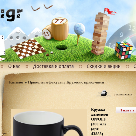
Каталог
»
Приколы и фокусы
»
Кружки с приколами
распечатать
Кружка
хамелеон
ON/OFF
(300 мл)
(арт.
43888)