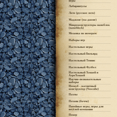
игры
Лабиринтусы
Лото (русское лото)
Маджонг (ма-джонг)
Микроконструкторы наноблок
(nanoblock)
Мозаика по номерам
Наборы игр
Настольные игры
Настольный Бильярд
Настольный Теннис
Настольный Футбол
Настольный Хоккей и
АэроХоккей
Научно-познавательные
наборы
Неокуб - магнитный
конструктор (Neocube)
Пазлы
Петанк (бочче)
Питейные игры, игры для
весёлой компании
Покер