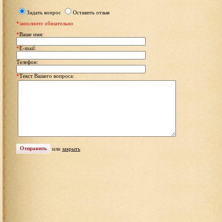
Задать вопрос
Оставить отзыв
*заполните обязательно
*
Ваше имя:
*
E-mail:
Телефон:
*
Текст Вашего вопроса:
или
закрыть