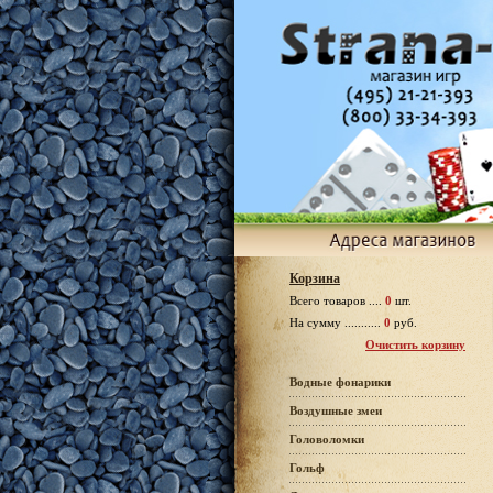
Корзина
Всего товаров ....
0
шт.
На сумму ...........
0
руб.
Очистить корзину
Водные фонарики
Воздушные змеи
Головоломки
Гольф