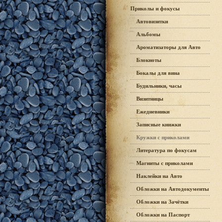
Приколы и фокусы
Автовизитки
Альбомы
Ароматизаторы для Авто
Блокноты
Бокалы для вина
Будильники, часы
Визитницы
Ежедневники
Записные книжки
Кружки с приколами
Литература по фокусам
Магниты с приколами
Наклейки на Авто
Обложки на Автодокументы
Обложки на Зачётки
Обложки на Паспорт