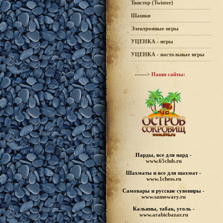
Твистер (Twister)
Шашки
Электронные игры
УЦЕНКА - игры
УЦЕНКА - настольные игры
------>
Наши сайты:
Нарды, все для нард -
www.65club.ru
Шахматы
и все для шахмат -
www.1chess.ru
Самовары и русские
сувениры -
www.samowary.ru
Кальяны, табак, уголь -
www.arabicbazar.ru