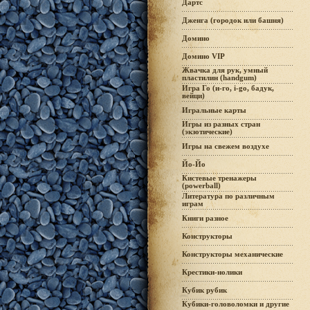
Дартс
Дженга (городок или башня)
Домино
Домино VIP
Жвачка для рук, умный
пластилин (handgum)
Игра Го (и-го, i-go, бадук,
вейци)
Игральные карты
Игры из разных стран
(экзотические)
Игры на свежем воздухе
Йо-Йо
Кистевые тренажеры
(powerball)
Литература по различным
играм
Книги разное
Конструкторы
Конструкторы механические
Крестики-нолики
Кубик рубик
Кубики-головоломки и другие