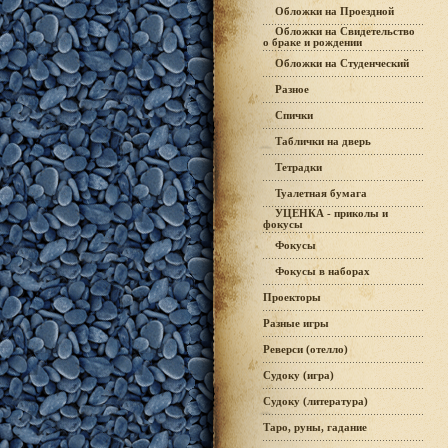
Обложки на Проездной
Обложки на Свидетельство
о браке и рождении
Обложки на Студенческий
Разное
Спички
Таблички на дверь
Тетрадки
Туалетная бумага
УЦЕНКА - приколы и
фокусы
Фокусы
Фокусы в наборах
Проекторы
Разные игры
Реверси (отелло)
Судоку (игра)
Судоку (литература)
Таро, руны, гадание