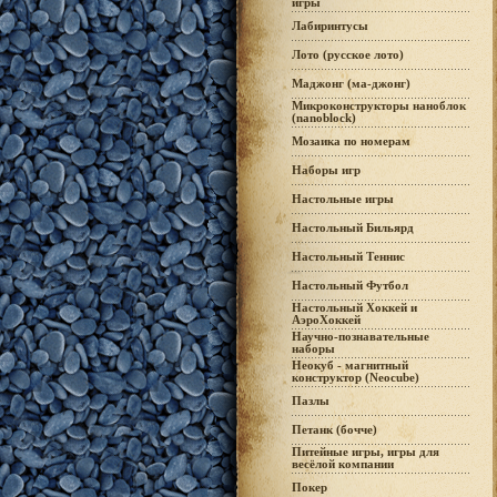
игры
Лабиринтусы
Лото (русское лото)
Маджонг (ма-джонг)
Микроконструкторы наноблок
(nanoblock)
Мозаика по номерам
Наборы игр
Настольные игры
Настольный Бильярд
Настольный Теннис
Настольный Футбол
Настольный Хоккей и
АэроХоккей
Научно-познавательные
наборы
Неокуб - магнитный
конструктор (Neocube)
Пазлы
Петанк (бочче)
Питейные игры, игры для
весёлой компании
Покер