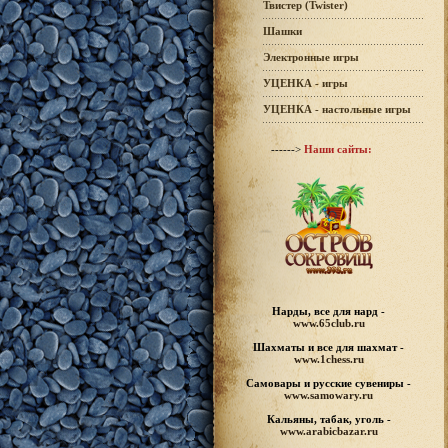
Твистер (Twister)
Шашки
Электронные игры
УЦЕНКА - игры
УЦЕНКА - настольные игры
------>
Наши сайты:
Нарды, все для нард -
www.65club.ru
Шахматы
и все для шахмат -
www.1chess.ru
Самовары и русские
сувениры -
www.samowary.ru
Кальяны, табак, уголь -
www.arabicbazar.ru