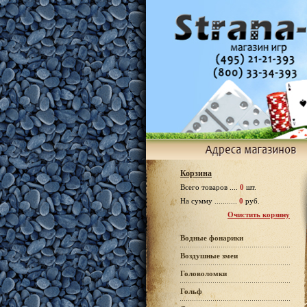
Корзина
Всего товаров ....
0
шт.
На сумму ...........
0
руб.
Очистить корзину
Водные фонарики
Воздушные змеи
Головоломки
Гольф