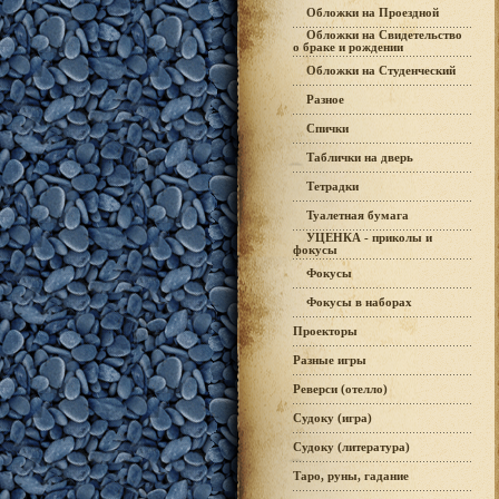
Обложки на Проездной
Обложки на Свидетельство
о браке и рождении
Обложки на Студенческий
Разное
Спички
Таблички на дверь
Тетрадки
Туалетная бумага
УЦЕНКА - приколы и
фокусы
Фокусы
Фокусы в наборах
Проекторы
Разные игры
Реверси (отелло)
Судоку (игра)
Судоку (литература)
Таро, руны, гадание