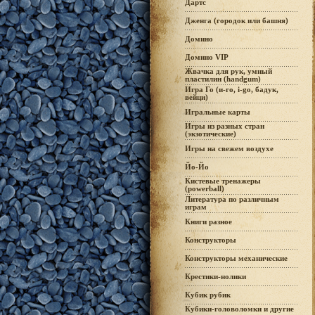
Дартс
Дженга (городок или башня)
Домино
Домино VIP
Жвачка для рук, умный
пластилин (handgum)
Игра Го (и-го, i-go, бадук,
вейци)
Игральные карты
Игры из разных стран
(экзотические)
Игры на свежем воздухе
Йо-Йо
Кистевые тренажеры
(powerball)
Литература по различным
играм
Книги разное
Конструкторы
Конструкторы механические
Крестики-нолики
Кубик рубик
Кубики-головоломки и другие