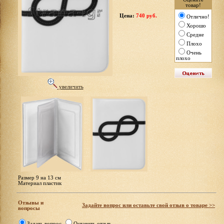
товар!
Цена:
740 руб.
Отлично!
Хорошо
Средне
Плохо
Очень
плохо
увеличить
Размер 9 на 13 см
Материал пластик
Отзывы и
Задайте вопрос или оставьте свой отзыв о товаре >>
вопросы
Задать вопрос
Оставить отзыв