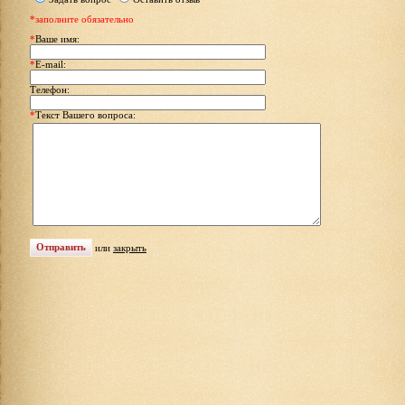
*заполните обязательно
*
Ваше имя:
*
E-mail:
Телефон:
*
Текст Вашего вопроса:
или
закрыть