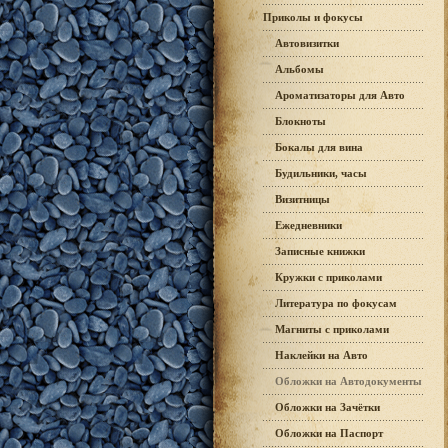
Приколы и фокусы
Автовизитки
Альбомы
Ароматизаторы для Авто
Блокноты
Бокалы для вина
Будильники, часы
Визитницы
Ежедневники
Записные книжки
Кружки с приколами
Литература по фокусам
Магниты с приколами
Наклейки на Авто
Обложки на Автодокументы
Обложки на Зачётки
Обложки на Паспорт