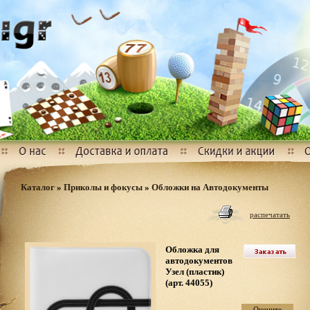
Каталог
»
Приколы и фокусы
»
Обложки на Автодокументы
распечатать
Обложка для
автодокументов
Узел (пластик)
(арт. 44055)
Оцените