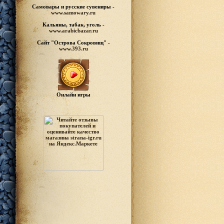
Самовары и русские
сувениры -
www.samowary.ru
Кальяны, табак, уголь -
www.arabicbazar.ru
Сайт "Острова Сокровищ" -
www.393.ru
Онлайн игры