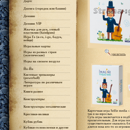
Дартс
Дженга (городок или башня)
Домино
Домино VIP
Жвачка для рук, умный
пластилин (handgum)
Игра Го (и-го, i-go, бадук,
вейци)
Игральные карты
Игры из разных стран
увеличить
(экзотические)
Игры на свежем воздухе
Йо-Йо
Кистевые тренажеры
(powerball)
Литература по различным
играм
Книги разное
Конструкторы
Конструкторы механические
Карточная игра Selfie media 
так и на взрослых.
Крестики-нолики
Суть игры заключается в под
прилагательным. Для игры по
Кубик рубик
существительное оказалось бл
длится пока кто-то из игроков
Кубики-головоломки и другие