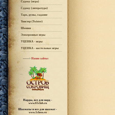
Судоку (игра)
Судоку (литература)
Таро, руны, гадание
Твистер (Twister)
Шашки
Электронные игры
УЦЕНКА - игры
УЦЕНКА - настольные игры
------>
Наши сайты:
Нарды, все для нард -
www.65club.ru
Шахматы
и все для шахмат -
www.1chess.ru