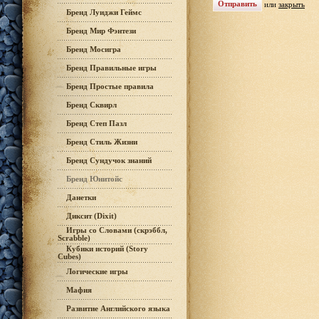
или
закрыть
Бренд Луиджи Геймс
Бренд Мир Фэнтези
Бренд Мосигра
Бренд Правильные игры
Бренд Простые правила
Бренд Сквирл
Бренд Степ Пазл
Бренд Стиль Жизни
Бренд Сундучок знаний
Бренд Юнитойс
Данетки
Диксит (Dixit)
Игры со Словами (скрэббл,
Scrabble)
Кубики историй (Story
Cubes)
Логические игры
Мафия
Развитие Английского языка