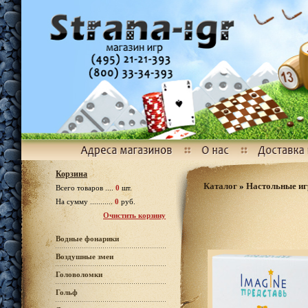
Корзина
Каталог
»
Настольные и
Всего товаров ....
0
шт.
На сумму ...........
0
руб.
Очистить корзину
Водные фонарики
Воздушные змеи
Головоломки
Гольф