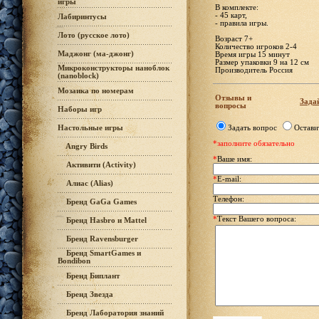
игры
В комплекте:
- 45 карт,
Лабиринтусы
- правила игры.
Лото (русское лото)
Возраст 7+
Количество игроков 2-4
Маджонг (ма-джонг)
Время игры 15 минут
Размер упаковки 9 на 12 см
Микроконструкторы наноблок
Производитель Россия
(nanoblock)
Мозаика по номерам
Отзывы и
Задай
вопросы
Наборы игр
Настольные игры
Задать вопрос
Остави
*заполните обязательно
Angry Birds
*
Ваше имя:
Активити (Activity)
*
E-mail:
Алиас (Alias)
Телефон:
Бренд GaGa Games
*
Текст Вашего вопроса:
Бренд Hasbro и Mattel
Бренд Ravensburger
Бренд SmartGames и
Bondibon
Бренд Биплант
Бренд Звезда
Бренд Лаборатория знаний