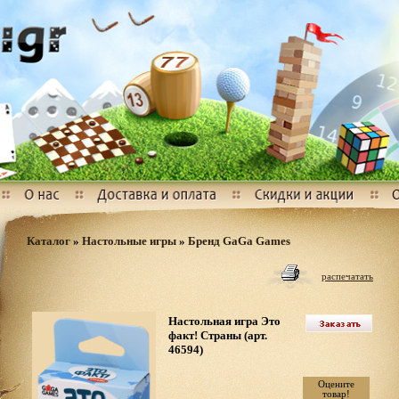
Каталог
»
Настольные игры
»
Бренд GaGa Games
распечатать
Настольная игра Это
факт! Страны (арт.
46594)
Оцените
товар!