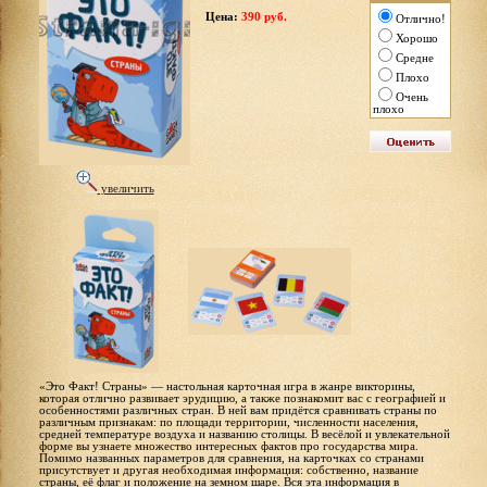
Цена:
390 руб.
Отлично!
Хорошо
Средне
Плохо
Очень
плохо
увеличить
«Это Факт! Страны» — настольная карточная игра в жанре викторины,
которая отлично развивает эрудицию, а также познакомит вас с географией и
особенностями различных стран. В ней вам придётся сравнивать страны по
различным признакам: по площади территории, численности населения,
средней температуре воздуха и названию столицы. В весёлой и увлекательной
форме вы узнаете множество интересных фактов про государства мира.
Помимо названных параметров для сравнения, на карточках со странами
присутствует и другая необходимая информация: собственно, название
страны, её флаг и положение на земном шаре. Вся эта информация в