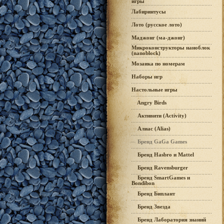
игры
Лабиринтусы
Лото (русское лото)
Маджонг (ма-джонг)
Микроконструкторы наноблок
(nanoblock)
Мозаика по номерам
Наборы игр
Настольные игры
Angry Birds
Активити (Activity)
Алиас (Alias)
Бренд GaGa Games
Бренд Hasbro и Mattel
Бренд Ravensburger
Бренд SmartGames и
Bondibon
Бренд Биплант
Бренд Звезда
Бренд Лаборатория знаний