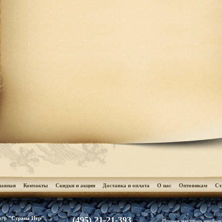
лавная
Контакты
Скидки и акции
Доставка и оплата
О нас
Оптовикам
Cт
(495) 21-21-393
 игр
"Страна Игр"
Проект магазина необы