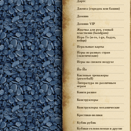
Дартс
Дженга (городок или башня)
Домино
Домино VIP
Жвачка для рук, умный
пластилин (handgum)
Игра Го (и-го, i-go, бадук,
вейци)
Игральные карты
Игры из разных стран
(экзотические)
Игры на свежем воздухе
Йо-Йо
Кистевые тренажеры
(powerball)
Литература по различным
играм
Книги разное
Конструкторы
Конструкторы механические
Крестики-нолики
Кубик рубик
Кубики-головоломки и другие