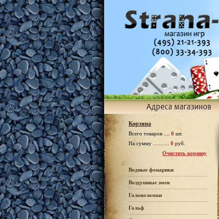
Корзина
Всего товаров ....
0
шт.
На сумму ...........
0
руб.
Очистить корзину
Водные фонарики
Воздушные змеи
Головоломки
Гольф