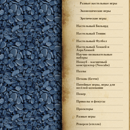
Разные настольные игры
Экономические игры
Эротические игры
Настольный Бильярд
Настольный Теннис
Настольный Футбол
Настольный Хоккей и
АэроХоккей
Научно-познавательные
наборы
Неокуб - магнитный
конструктор (Neocube)
Пазлы
Петанк (бочче)
Питейные игры, игры для
весёлой компании
Покер
Приколы и фокусы
Проекторы
Разные игры
Реверси (отелло)