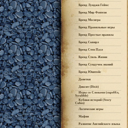
Бренд Луиджи Геймс
Бренд Мир Фэнтези
Бренд Мосигра
Бренд Правильные игры
Бренд Простые правила
Бренд Сквирл
Бренд Степ Пазл
Бренд Стиль Жизни
Бренд Сундучок знаний
Бренд Юнитойс
Данетки
Диксит (Dixit)
Игры со Словами (скрэббл,
Scrabble)
Кубики историй (Story
Cubes)
Логические игры
Мафия
Развитие Английского языка