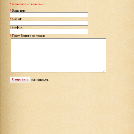
*заполните обязательно
*
Ваше имя:
*
E-mail:
Телефон:
*
Текст Вашего вопроса:
или
закрыть