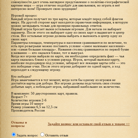
совокупности даст очень наглядное представление о политико-географической
картине мира — игра отлично подойдёт для школьников, но играть в неё
интересно всем! Проверьте свою эрудицию!
Игровой процесс
Каждый игрок получает по три карты, которые кладёт перед собой флагом
вверх. На другой стороне карт находится справочная информация, в которую
можно заглядывать только для проверки правильных ответов.
Первый игрок бросает вызов остальным игрокам. Для начала он выбирает
параметр. После этого он выбирает одну из своих карт и выдвигает в центр
стола. Все остальные игроки должны выбрать и выложить в центр одну из
своих карт.
Параметры площади, температуры и населения сравниваются по величине, то
есть при розыгрыше можно поставить условие «самое маленькое население»
или «самая большая площадь». Названия столиц сравниваются по первой букве
в названии — кто оказался ближе, тот и выиграл.
Когда все игроки выбрали по карте, им необходимо определить факт — чья
карта оказалась ближе к условию раунда. Игрок, который выложил карту,
наиболее подходящую под условие, забирает все лежащие карты себе — это
его победные очки. После этого игроки добирают по одной карте, а ход
переходит к следующему игроку.
Кто победил?
Игра заканчивается в тот момент, когда хотя бы одному из игроков не
достаётся карты для добора. Все игроки должны подсчитать свои стопки
добытых карт, а побеждает игрок, набравший наибольшее их количество.
В комплекте: 50 двусторонних карт, правила.
Возраст 7+
Количество игроков 2-6
Время игры 10 минут
Размер упаковки 6,5 на 12,5 см
Производитель Россия
Отзывы и
Задайте вопрос или оставьте свой отзыв о товаре >>
вопросы
Задать вопрос
Оставить отзыв