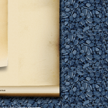
атьи
чных подарков
"
Остров Сокровищ
"