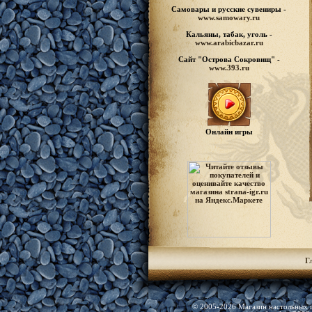
Самовары и русские
сувениры -
www.samowary.ru
Кальяны, табак, уголь -
www.arabicbazar.ru
Сайт "Острова Сокровищ" -
www.393.ru
Онлайн игры
Г
© 2005-2026 Магазин настольных