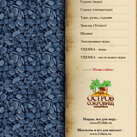
Судоку (игра)
Судоку (литература)
Таро, руны, гадание
Твистер (Twister)
Шашки
Электронные игры
УЦЕНКА - игры
УЦЕНКА - настольные игры
------>
Наши сайты:
Нарды, все для нард -
www.65club.ru
Шахматы
и все для шахмат -
www.1chess.ru