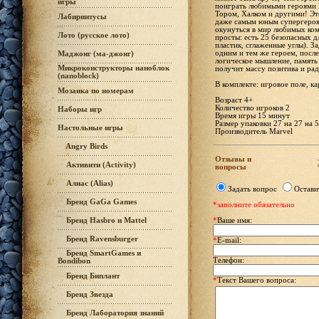
игры
поиграть любимыми героями 
Тором, Халком и другими! Это
Лабиринтусы
даже самым юным супергероям
окунуться в мир любимых ком
Лото (русское лото)
просты: есть 25 безопасных 
пластик, сглаженные углы). За
одним и тем же героем, после
Маджонг (ма-джонг)
логическое мышление, память
Микроконструкторы наноблок
получит массу позитива и ра
(nanoblock)
В комплекте: игровое поле, ка
Мозаика по номерам
Возраст 4+
Количество игроков 2
Наборы игр
Время игры 15 минут
Размер упаковки 27 на 27 на 5
Настольные игры
Производитель Marvel
Angry Birds
Отзывы и
Активити (Activity)
вопросы
Алиас (Alias)
Задать вопрос
Остави
Бренд GaGa Games
*заполните обязательно
Бренд Hasbro и Mattel
*
Ваше имя:
Бренд Ravensburger
*
E-mail:
Бренд SmartGames и
Телефон:
Bondibon
Бренд Биплант
*
Текст Вашего вопроса:
Бренд Звезда
Бренд Лаборатория знаний