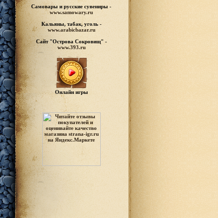
Самовары и русские
сувениры -
www.samowary.ru
Кальяны, табак, уголь -
www.arabicbazar.ru
Сайт "Острова Сокровищ" -
www.393.ru
Онлайн игры