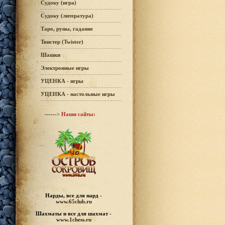
Судоку (игра)
Судоку (литература)
Таро, руны, гадание
Твистер (Twister)
Шашки
Электронные игры
УЦЕНКА - игры
УЦЕНКА - настольные игры
------>
Наши сайты:
Нарды, все для нард -
www.65club.ru
Шахматы
и все для шахмат -
www.1chess.ru