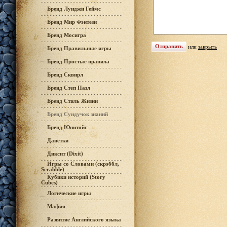
Бренд Луиджи Геймс
Бренд Мир Фэнтези
Бренд Мосигра
или
закрыть
Бренд Правильные игры
Бренд Простые правила
Бренд Сквирл
Бренд Степ Пазл
Бренд Стиль Жизни
Бренд Сундучок знаний
Бренд Юнитойс
Данетки
Диксит (Dixit)
Игры со Словами (скрэббл,
Scrabble)
Кубики историй (Story
Cubes)
Логические игры
Мафия
Развитие Английского языка