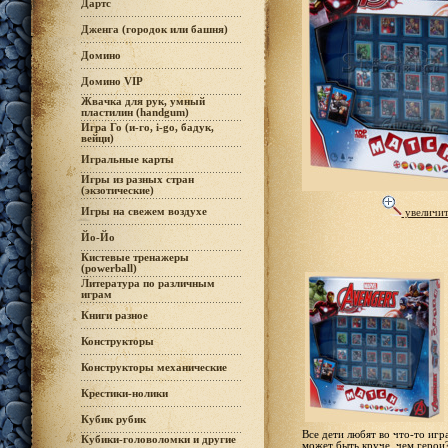
Дартс
Дженга (городок или башня)
Домино
Домино VIP
Жвачка для рук, умный
пластилин (handgum)
Игра Го (и-го, i-go, бадук,
вейци)
Игральные карты
Игры из разных стран
(экзотические)
Игры на свежем воздухе
увеличит
Йо-Йо
Кистевые тренажеры
(powerball)
Литература по различным
играм
Книги разное
Конструкторы
Конструкторы механические
Крестики-нолики
Кубик рубик
Все дети любят во что-то игр
Кубики-головоломки и другие
может быть круче, чем герои