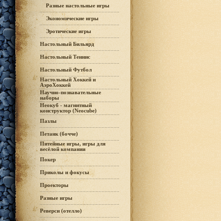
Разные настольные игры
Экономические игры
Эротические игры
Настольный Бильярд
Настольный Теннис
Настольный Футбол
Настольный Хоккей и
АэроХоккей
Научно-познавательные
наборы
Неокуб - магнитный
конструктор (Neocube)
Пазлы
Петанк (бочче)
Питейные игры, игры для
весёлой компании
Покер
Приколы и фокусы
Проекторы
Разные игры
Реверси (отелло)