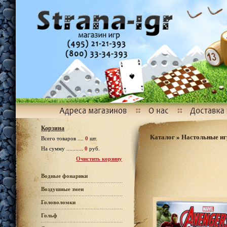
Корзина
Каталог
»
Настольные и
Всего товаров ....
0
шт.
На сумму ...........
0
руб.
Очистить корзину
Водные фонарики
Воздушные змеи
Головоломки
Гольф