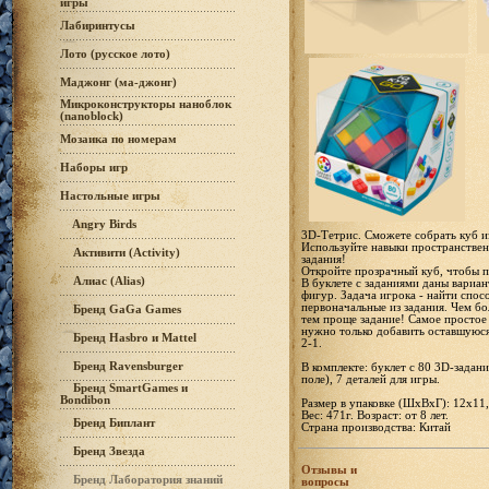
игры
Лабиринтусы
Лото (русское лото)
Маджонг (ма-джонг)
Микроконструкторы наноблок
(nanoblock)
Мозаика по номерам
Наборы игр
Настольные игры
Angry Birds
3D-Тетрис. Сможете собрать куб и
Используйте навыки пространствен
Активити (Activity)
задания!
Откройте прозрачный куб, чтобы пр
Алиас (Alias)
В буклете с заданиями даны вариа
фигур. Задача игрока - найти спо
первоначальные из задания. Чем бо
Бренд GaGa Games
тем проще задание! Самое простое з
нужно только добавить оставшуюся 
Бренд Hasbro и Mattel
2-1.
Бренд Ravensburger
В комплекте: буклет с 80 3D-задан
поле), 7 деталей для игры.
Бренд SmartGames и
Bondibon
Размер в упаковке (ШхВxГ): 12х11
Вес: 471г. Возраст: от 8 лет.
Бренд Биплант
Страна производства: Китай
Бренд Звезда
Отзывы и
Бренд Лаборатория знаний
вопросы