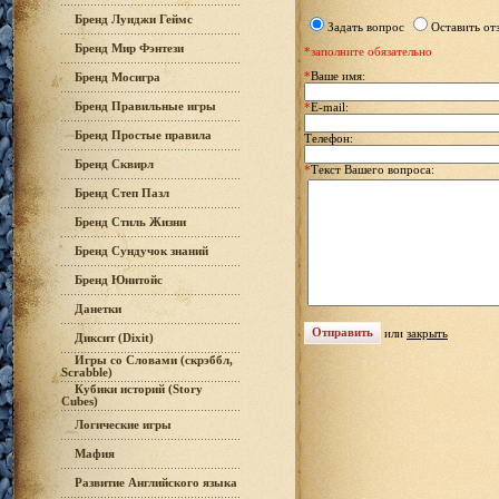
Бренд Луиджи Геймс
Задать вопрос
Оставить от
Бренд Мир Фэнтези
*заполните обязательно
*
Ваше имя:
Бренд Мосигра
Бренд Правильные игры
*
E-mail:
Бренд Простые правила
Телефон:
Бренд Сквирл
*
Текст Вашего вопроса:
Бренд Степ Пазл
Бренд Стиль Жизни
Бренд Сундучок знаний
Бренд Юнитойс
Данетки
или
закрыть
Диксит (Dixit)
Игры со Словами (скрэббл,
Scrabble)
Кубики историй (Story
Cubes)
Логические игры
Мафия
Развитие Английского языка