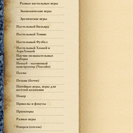
Разные настольные игры
Экономические игры
Эротические игры
Настольный Бильярд
Настольный Теннис
Настольный Футбол
Настольный Хоккей и
АэроХоккей
Научно-познавательные
наборы
Неокуб - магнитный
конструктор (Neocube)
Пазлы
Петанк (бочче)
Питейные игры, игры для
весёлой компании
Покер
Приколы и фокусы
Проекторы
Разные игры
Реверси (отелло)