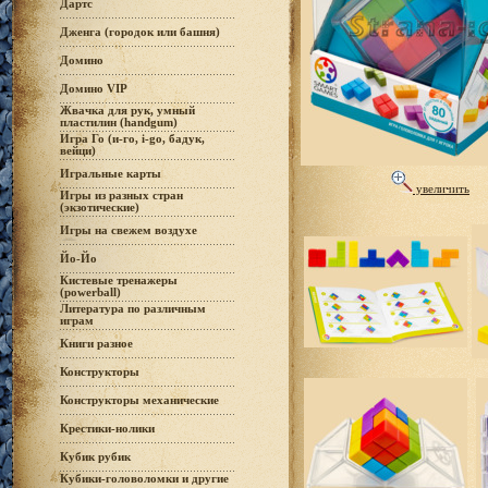
Дартс
Дженга (городок или башня)
Домино
Домино VIP
Жвачка для рук, умный
пластилин (handgum)
Игра Го (и-го, i-go, бадук,
вейци)
Игральные карты
увеличить
Игры из разных стран
(экзотические)
Игры на свежем воздухе
Йо-Йо
Кистевые тренажеры
(powerball)
Литература по различным
играм
Книги разное
Конструкторы
Конструкторы механические
Крестики-нолики
Кубик рубик
Кубики-головоломки и другие