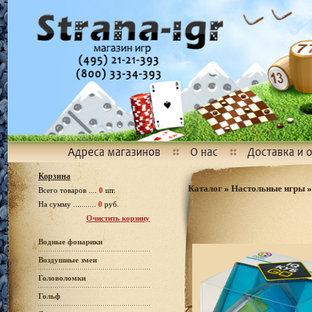
Корзина
Каталог
»
Настольные игры
Всего товаров ....
0
шт.
На сумму ...........
0
руб.
Очистить корзину
Водные фонарики
Воздушные змеи
Головоломки
Гольф