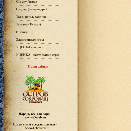
Судоку (игра)
Судоку (литература)
Таро, руны, гадание
Твистер (Twister)
Шашки
Электронные игры
УЦЕНКА - игры
УЦЕНКА - настольные игры
------>
Наши сайты:
Нарды, все для нард -
www.65club.ru
Шахматы
и все для шахмат -
www.1chess.ru