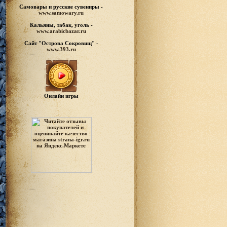
Самовары и русские
сувениры -
www.samowary.ru
Кальяны, табак, уголь -
www.arabicbazar.ru
Сайт "Острова Сокровищ" -
www.393.ru
Онлайн игры