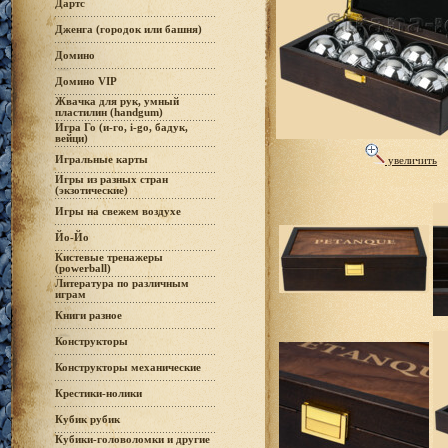
Дартс
Дженга (городок или башня)
Домино
Домино VIP
Жвачка для рук, умный
пластилин (handgum)
Игра Го (и-го, i-go, бадук,
вейци)
Игральные карты
увеличить
Игры из разных стран
(экзотические)
Игры на свежем воздухе
Йо-Йо
Кистевые тренажеры
(powerball)
Литература по различным
играм
Книги разное
Конструкторы
Конструкторы механические
Крестики-нолики
Кубик рубик
Кубики-головоломки и другие