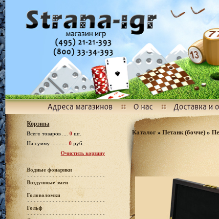
Корзина
Каталог
»
Петанк (бочче)
»
Пе
Всего товаров ....
0
шт.
На сумму ...........
0
руб.
Очистить корзину
Водные фонарики
Воздушные змеи
Головоломки
Гольф