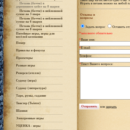
такой шар начисляется одно очко. 
Играть в петанк можно на любой пл
Петанк (бочче) в
деревянном кейсе на 8 шаров
Петанк (бочче) в нейлоновой
сумке на 3 шара
Отзывы и
вопросы
Петанк (бочче) в нейлоновой
сумке на 6 шаров
Петанк (бочче) в нейлоновой
Задать вопрос
Оставить от
сумке на 8 шаров
*заполните обязательно
Питейные игры, игры для
весёлой компании
*
Ваше имя:
Покер
*
E-mail:
Приколы и фокусы
Телефон:
Проекторы
*
Текст Вашего вопроса:
Разные игры
Реверси (отелло)
Судоку (игра)
Судоку (литература)
Таро, руны, гадание
Твистер (Twister)
или
закрыть
Шашки
Электронные игры
УЦЕНКА - игры