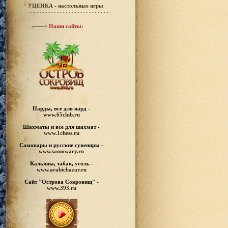
УЦЕНКА - настольные игры
------>
Наши сайты:
Нарды, все для нард -
www.65club.ru
Шахматы
и все для шахмат -
www.1chess.ru
Самовары и русские
сувениры -
www.samowary.ru
Кальяны, табак, уголь -
www.arabicbazar.ru
Сайт "Острова Сокровищ" -
www.393.ru