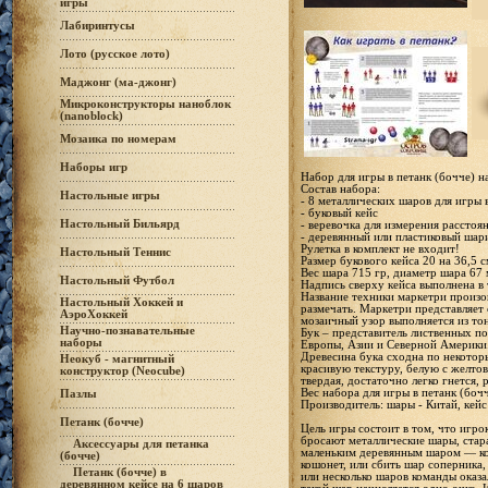
игры
Лабиринтусы
Лото (русское лото)
Маджонг (ма-джонг)
Микроконструкторы наноблок
(nanoblock)
Мозаика по номерам
Наборы игр
Набор для игры в петанк (бочче) н
Состав набора:
Настольные игры
- 8 металлических шаров для игры в
- буковый кейс
Настольный Бильярд
- веревочка для измерения расстоя
- деревянный или пластиковый шар
Рулетка в комплект не входит!
Настольный Теннис
Размер букового кейса 20 на 36,5 с
Вес шара 715 гр, диаметр шара 67
Настольный Футбол
Надпись сверху кейса выполнена в 
Название техники маркетри произо
Настольный Хоккей и
размечать. Маркетри представляет 
АэроХоккей
мозаичный узор выполняется из то
Научно-познавательные
Бук – представитель лиственных п
наборы
Европы, Азии и Северной Америки.
Древесина бука сходна по некотор
Неокуб - магнитный
красивую текстуру, белую с желтов
конструктор (Neocube)
твердая, достаточно легко гнется, 
Вес набора для игры в петанк (бочче
Пазлы
Производитель: шары - Китай, кейс
Петанк (бочче)
Цель игры состоит в том, что игро
бросают металлические шары, стар
Аксессуары для петанка
маленьким деревянным шаром — ко
(бочче)
кошонет, или сбить шар соперника,
Петанк (бочче) в
или несколько шаров команды оказ
деревянном кейсе на 6 шаров