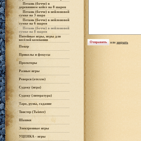
Петанк (бочче) в
деревянном кейсе на 8 шаров
Петанк (бочче) в нейлоновой
сумке на 3 шара
Петанк (бочче) в нейлоновой
сумке на 6 шаров
Петанк (бочче) в нейлоновой
сумке на 8 шаров
Питейные игры, игры для
весёлой компании
или
закрыть
Покер
Приколы и фокусы
Проекторы
Разные игры
Реверси (отелло)
Судоку (игра)
Судоку (литература)
Таро, руны, гадание
Твистер (Twister)
Шашки
Электронные игры
УЦЕНКА - игры