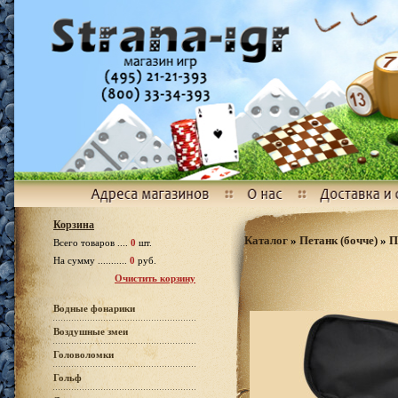
Корзина
Каталог
»
Петанк (бочче)
»
П
Всего товаров ....
0
шт.
На сумму ...........
0
руб.
Очистить корзину
Водные фонарики
Воздушные змеи
Головоломки
Гольф