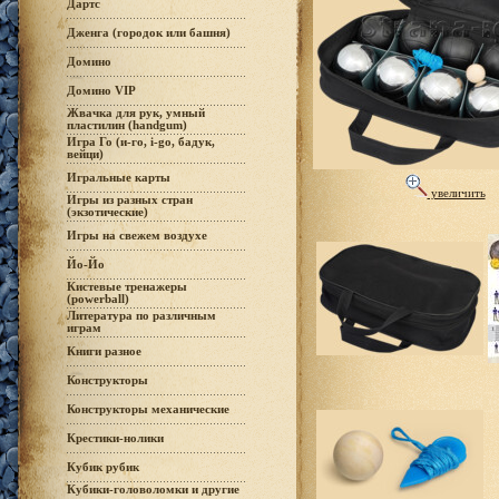
Дартс
Дженга (городок или башня)
Домино
Домино VIP
Жвачка для рук, умный
пластилин (handgum)
Игра Го (и-го, i-go, бадук,
вейци)
Игральные карты
увеличить
Игры из разных стран
(экзотические)
Игры на свежем воздухе
Йо-Йо
Кистевые тренажеры
(powerball)
Литература по различным
играм
Книги разное
Конструкторы
Конструкторы механические
Крестики-нолики
Кубик рубик
Кубики-головоломки и другие