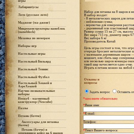
игры
Лабиринтусы
Набор для петанка на 8 шаров в н
Лото (русское лото)
В набор входит:
- 8 металлических шаров для пета
- нейлоновая сумка;
Маджонг (ма-джонг)
- веревочка для измерения рассто
- деревянный или пластиковый ша
Микроконструкторы наноблок
Размер сумки 15 на 27 см, высота 
(nanoblock)
Вес шара 715 гр, диаметр шара 6
Вес набора 6 кг
Мозаика по номерам
Производитель Китай
Наборы игр
Цель игры состоит в том, что игр
очереди бросают металлические ш
Настольные игры
с маленьким деревянным шаром —
кошонет, или сбить шар соперника
или несколько шаров команды ока
Настольный Бильярд
такой шар начисляется одно очко.
Играть в петанк можно на любой п
Настольный Теннис
Настольный Футбол
Отзывы и
вопросы
Настольный Хоккей и
АэроХоккей
Научно-познавательные
Задать вопрос
Оставить о
наборы
Неокуб - магнитный
*заполните обязательно
конструктор (Neocube)
*
Ваше имя:
Пазлы
*
E-mail:
Петанк (бочче)
Аксессуары для петанка
Телефон:
(бочче)
Петанк (бочче) в
*
Текст Вашего вопроса:
деревянном кейсе на 6 шаров