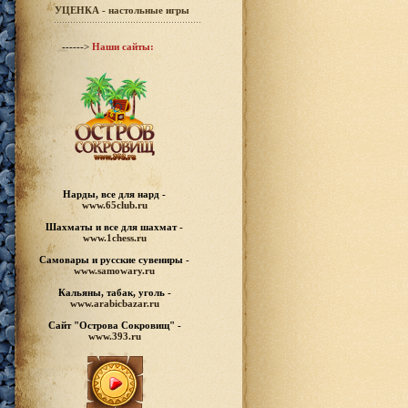
УЦЕНКА - настольные игры
------>
Наши сайты:
Нарды, все для нард -
www.65club.ru
Шахматы
и все для шахмат -
www.1chess.ru
Самовары и русские
сувениры -
www.samowary.ru
Кальяны, табак, уголь -
www.arabicbazar.ru
Сайт "Острова Сокровищ" -
www.393.ru