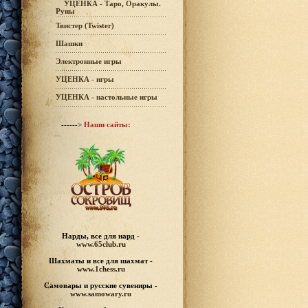
УЦЕНКА - Таро, Оракулы.
Руны
Твистер (Twister)
Шашки
Электронные игры
УЦЕНКА - игры
УЦЕНКА - настольные игры
------>
Наши сайты:
Нарды, все для нард -
www.65club.ru
Шахматы
и все для шахмат -
www.1chess.ru
Самовары и русские
сувениры -
www.samowary.ru