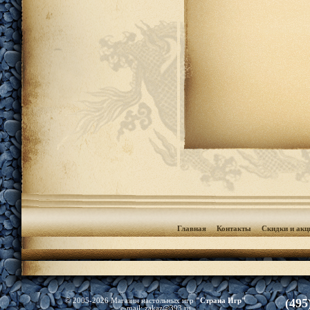
Главная
Контакты
Скидки и акц
(495
© 2005-2026 Магазин настольных игр
"Страна Игр"
e-mail:
zakaz@393.ru