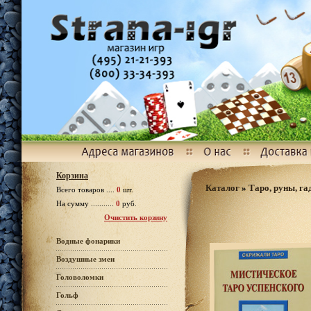
Корзина
Каталог
»
Таро, руны, га
Всего товаров ....
0
шт.
На сумму ...........
0
руб.
Очистить корзину
Водные фонарики
Воздушные змеи
Головоломки
Гольф