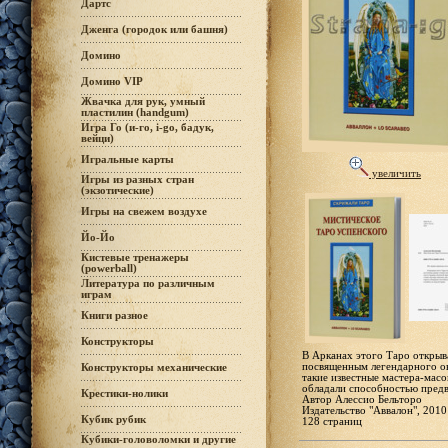
Дартс
Дженга (городок или башня)
Домино
Домино VIP
Жвачка для рук, умный
пластилин (handgum)
Игра Го (и-го, i-go, бадук,
вейци)
Игральные карты
увеличить
Игры из разных стран
(экзотические)
Игры на свежем воздухе
Йо-Йо
Кистевые тренажеры
(powerball)
Литература по различным
играм
Книги разное
Конструкторы
В Арканах этого Таро открыв
посвященным легендарного ок
Конструкторы механические
такие известные мастера-масо
обладали способностью предв
Крестики-нолики
Автор Алессио Бельторо
Издательство "Аввалон", 2010
Кубик рубик
128 страниц
Кубики-головоломки и другие