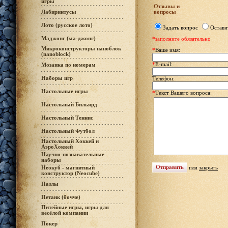
игры
Отзывы и
вопросы
Лабиринтусы
Лото (русское лото)
Задать вопрос
Остави
Маджонг (ма-джонг)
*заполните обязательно
Микроконструкторы наноблок
*
Ваше имя:
(nanoblock)
*
E-mail:
Мозаика по номерам
Наборы игр
Телефон:
Настольные игры
*
Текст Вашего вопроса:
Настольный Бильярд
Настольный Теннис
Настольный Футбол
Настольный Хоккей и
АэроХоккей
Научно-познавательные
наборы
или
закрыть
Неокуб - магнитный
конструктор (Neocube)
Пазлы
Петанк (бочче)
Питейные игры, игры для
весёлой компании
Покер