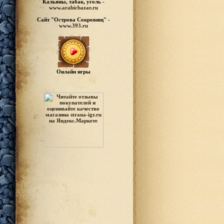
Кальяны, табак, уголь -
www.arabicbazar.ru
Сайт "Острова Сокровищ" -
www.393.ru
Онлайн игры