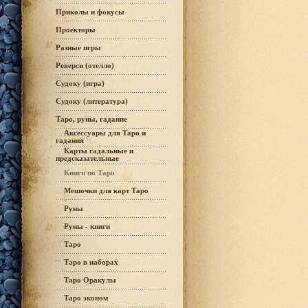
Приколы и фокусы
Проекторы
Разные игры
Реверси (отелло)
Судоку (игра)
Судоку (литература)
Таро, руны, гадание
Аксессуары для Таро и
гадания
Карты гадальные и
предсказательные
Книги по Таро
Мешочки для карт Таро
Руны
Руны - книги
Таро
Таро в наборах
Таро Оракулы
Таро эконом