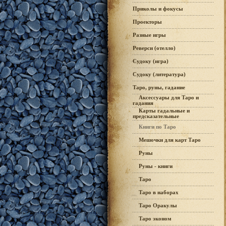
Приколы и фокусы
Проекторы
Разные игры
Реверси (отелло)
Судоку (игра)
Судоку (литература)
Таро, руны, гадание
Аксессуары для Таро и
гадания
Карты гадальные и
предсказательные
Книги по Таро
Мешочки для карт Таро
Руны
Руны - книги
Таро
Таро в наборах
Таро Оракулы
Таро эконом