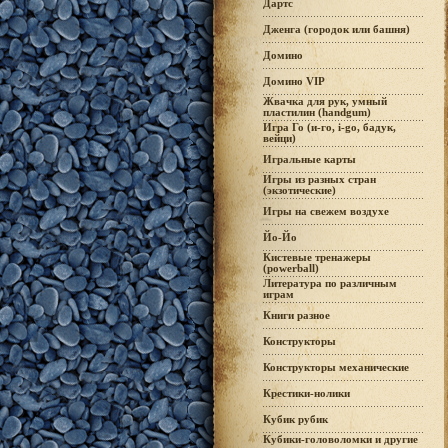
Дартс
Дженга (городок или башня)
Домино
Домино VIP
Жвачка для рук, умный
пластилин (handgum)
Игра Го (и-го, i-go, бадук,
вейци)
Игральные карты
Игры из разных стран
(экзотические)
Игры на свежем воздухе
Йо-Йо
Кистевые тренажеры
(powerball)
Литература по различным
играм
Книги разное
Конструкторы
Конструкторы механические
Крестики-нолики
Кубик рубик
Кубики-головоломки и другие