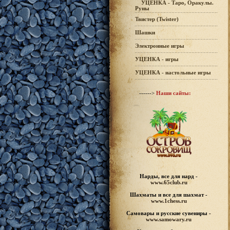
УЦЕНКА - Таро, Оракулы.
Руны
Твистер (Twister)
Шашки
Электронные игры
УЦЕНКА - игры
УЦЕНКА - настольные игры
------>
Наши сайты:
Нарды, все для нард -
www.65club.ru
Шахматы
и все для шахмат -
www.1chess.ru
Самовары и русские
сувениры -
www.samowary.ru