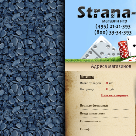
Корзина
Всего товаров ....
0
шт.
На сумму ...........
0
руб.
Очистить корзину
Водные фонарики
Воздушные змеи
Головоломки
Гольф