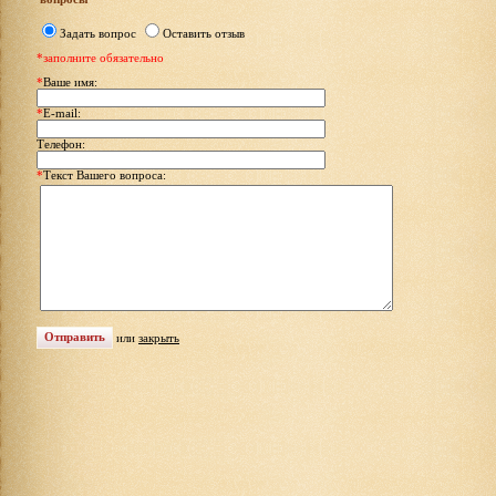
Задать вопрос
Оставить отзыв
*заполните обязательно
*
Ваше имя:
*
E-mail:
Телефон:
*
Текст Вашего вопроса:
или
закрыть