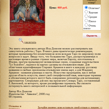
товар!
Цена:
460 руб.
Отлично!
Хорошо
Средне
Плохо
Очень
плохо
увеличить
Эту книгу итальянского автора Исы Донелли можно рассматривать как
самоучитель работы с Таро. В книге даны практические рекомендации,
которые применимы без исключения ко всем колодам Таро по широкому полю
вопросов и задач. Ввиду того, что большинство Таро, распространяемых в
настоящее время в разных странах мира, включая Европу, изготовлены в
Италии, причем превалируют великолепные серии, созданные издательством
"Lo Scarabeo", надписи на картах сделаны на итальянском языке. Для
облегчения идентификации Старших Арканов в книге к каждому русскому
названию в скобках приложены итальянские имена карт, а для Младших
Арканов - названия ранжира и масти. Искусство прорицания, как и любая
другая область искусств, имеет свой специфический язык, некоторые термины
и обозначения которого могут быть совершенно непонятны для начинающих
картомантов. Специально для них мы прилагаем Словарь Таро, составленный
Е.Аноповой, из которого, кроме расшифровки терминов, Вы сможете
почерпнуть много интересной и познавательной информации.
Автор Иса Донелли
Издательство " Аввалон", 2008 год
68 страниц
Отзывы и
Задайте вопрос или оставьте свой отзыв о товаре >>
вопросы