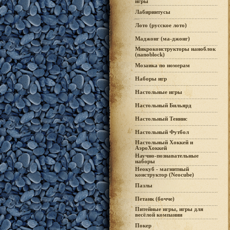
игры
Лабиринтусы
Лото (русское лото)
Маджонг (ма-джонг)
Микроконструкторы наноблок
(nanoblock)
Мозаика по номерам
Наборы игр
Настольные игры
Настольный Бильярд
Настольный Теннис
Настольный Футбол
Настольный Хоккей и
АэроХоккей
Научно-познавательные
наборы
Неокуб - магнитный
конструктор (Neocube)
Пазлы
Петанк (бочче)
Питейные игры, игры для
весёлой компании
Покер