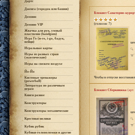
Дартс
Дженга (городок или башня)
Блокнот Санаторно-курор
Домино
(голосов: 7)
Домино VIP
Жвачка для рук, умный
пластилин (handgum)
Игра Го (и-го, i-go, бадук,
вейци)
це
Игральные карты
Игры из разных стран
(экзотические)
Игры на свежем воздухе
Йо-Йо
Чтобы в отпуске восстанавл
Кистевые тренажеры
(powerball)
Литература по различным
играм
Блокнот Сберкнижка
(арт.
Книги разное
Конструкторы
Конструкторы механические
це
Крестики-нолики
Кубик рубик
Кубики-головоломки и другие