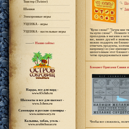
Твистер (Twister)
По
Зак
Шашки
Электронные игры
УЦЕНКА - игры
"Купи слона!" "Зачем мне т
УЦЕНКА - настольные игры
ты купи слона!".. Помните 
приходишь в магазин и нач
вас, ваших друзей и знаком
можно подарить им блокнот
------>
Наши сайты:
отмечать продукты, хозтов
например) из уже имеющегос
шопоголикам этот блокнот п
четко придерживаться наме
Блокнот Оригами Синяя п
Нарды, все для нард -
www.65club.ru
Шахматы
и все для шахмат -
www.1chess.ru
Самовары и русские
сувениры -
www.samowary.ru
Кальяны, табак, уголь -
Чтобы все сложилось, полет
www.arabicbazar.ru