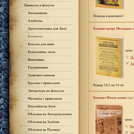
Приколы и фокусы
Автовизитки
Поводы в комплекте!
Альбомы
Ароматизаторы для Авто
Блокнот ретро Молодым 
Блокноты
Бокалы для вина
цена:
Будильники, часы
По
Визитницы
За
Ежедневники
Записные книжки
Кружки с приколами
Размер 10,5 на 14 см
Литература по фокусам
Блокнот Новая жизнь
(арт
Магниты с приколами
Наклейки на Авто
Обложки на Автодокументы
цена:
Обложки на Зачётки
По
Обложки на Паспорт
За