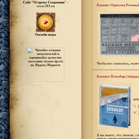
Сайт "Острова Сокровищ" -
Блокнот Оригами Розовый
www.393.ru
Онлайн игры
Чтобы все сложилось, полет
Блокнот Пломбир (твёрды
цен
А вы знаете, что свежим, 
между двумя аппетитными в