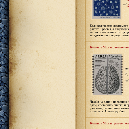
З
Если количество желаемого
растет и растет, а падающих
вечно повышенная, тогда с
загадыванию и осуществле
Блокнот Мозги равные по
це
Чтобы на одной половинке 
даты; составлять списки и 
рассказы, песни; записыват
и мечтать. Очень удобно.
Блокнот Мозги правое по