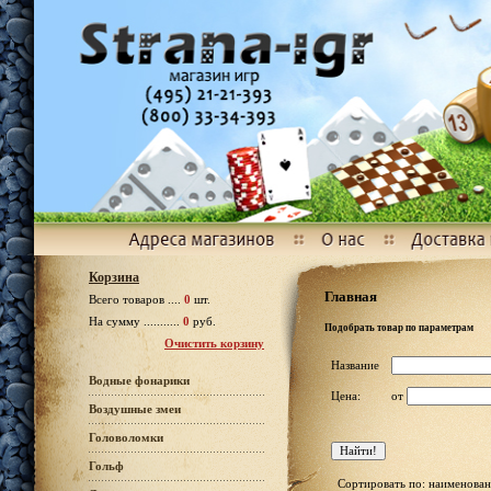
Корзина
Главная
Всего товаров ....
0
шт.
На сумму ...........
0
руб.
Подобрать товар по параметрам
Очистить корзину
Название
Водные фонарики
Цена:
от
Воздушные змеи
Головоломки
Гольф
Сортировать по: наименован