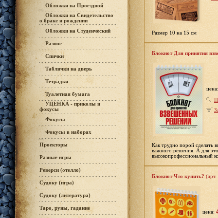
Обложки на Проездной
Обложки на Свидетельство
о браке и рождении
Обложки на Студенческий
Размер 10 на 15 см
Разное
Блокнот Для принятия взв
Спички
Таблички на дверь
Тетрадки
цена
Туалетная бумага
П
УЦЕНКА - приколы и
фокусы
З
Фокусы
Фокусы в наборах
Проекторы
Как трудно порой сделать в
важного решения. А для эт
высокопрофессиональный ко
Разные игры
Реверси (отелло)
Блокнот Что купить?
(арт.
Судоку (игра)
Судоку (литература)
Таро, руны, гадание
цена: