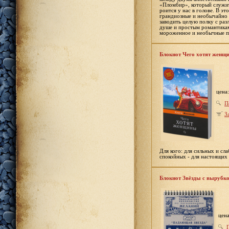
«Пломбир», который служит
роится у нас в голове. В э
грандиозные и необычайно 
заводить целую полку с раз
душе и простым романтикам
мороженное и необычные п
Блокнот Чего хотят женщ
цена
П
З
Для кого: для сильных и сл
спокойных - для настоящих
Блокнот Звёзды с вырубк
цен