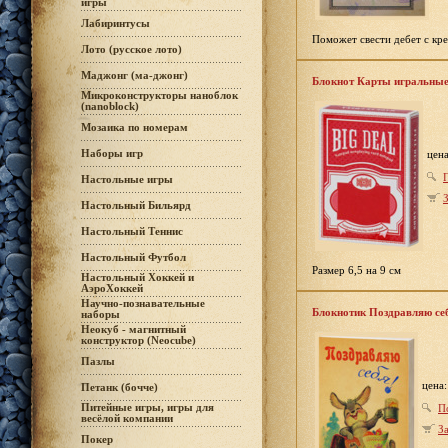
игры
Лабиринтусы
Поможет свести дебет с кре
Лото (русское лото)
Маджонг (ма-джонг)
Блокнот Карты игральны
Микроконструкторы наноблок
(nanoblock)
Мозаика по номерам
Наборы игр
цен
Настольные игры
З
Настольный Бильярд
Настольный Теннис
Настольный Футбол
Размер 6,5 на 9 см
Настольный Хоккей и
АэроХоккей
Научно-познавательные
Блокнотик Поздравляю се
наборы
Неокуб - магнитный
конструктор (Neocube)
Пазлы
цена
Петанк (бочче)
Питейные игры, игры для
П
весёлой компании
За
Покер